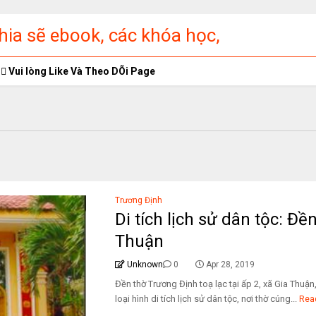
ia sẽ ebook, các khóa học,
ập miễn phí
Vui lòng Like Và Theo DÕi Page
Trương Định
Di tích lịch sử dân tộc: Đ
Thuận
Unknown
0
Apr 28, 2019
Đền thờ Trương Định toạ lạc tại ấp 2, xã Gia Thuận
loại hình di tích lịch sử dân tộc, nơi thờ cúng...
Rea