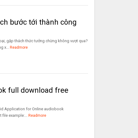
ách bước tới thành công
bại, gặp thách thức tưởng chừng không vượt qua?
 x...
Readmore
k full download free
id Application for Online audiobook
ile example:...
Readmore