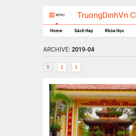
TruongDinhVn Ch
MENU
phần mềm học t
Home
Sách Hay
Khóa Học
ARCHIVE:
2019-04
1
2
3