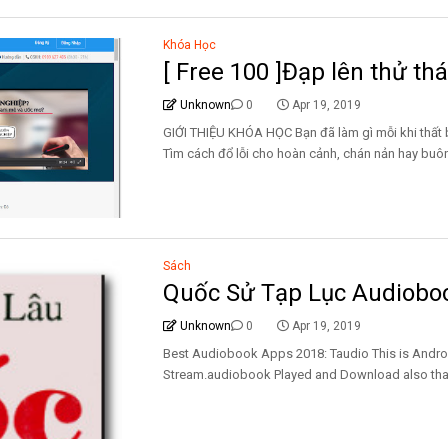
Khóa Học
[ Free 100 ]Đạp lên thử th
Unknown
0
Apr 19, 2019
GIỚI THIỆU KHÓA HỌC Bạn đã làm gì mỗi khi thất 
Tìm cách đổ lỗi cho hoàn cảnh, chán nản hay buông
Sách
Quốc Sử Tạp Lục Audioboo
Unknown
0
Apr 19, 2019
Best Audiobook Apps 2018: Taudio This is Andro
Stream.audiobook Played and Download also that f