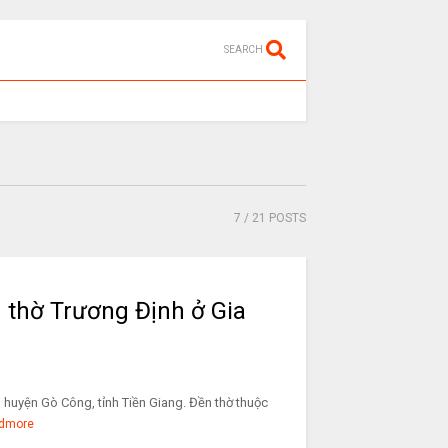
SEARCH
7
/ 21 POSTS
ền thờ Trương Định ở Gia
, huyện Gò Công, tỉnh Tiền Giang. Đền thờ thuộc
dmore