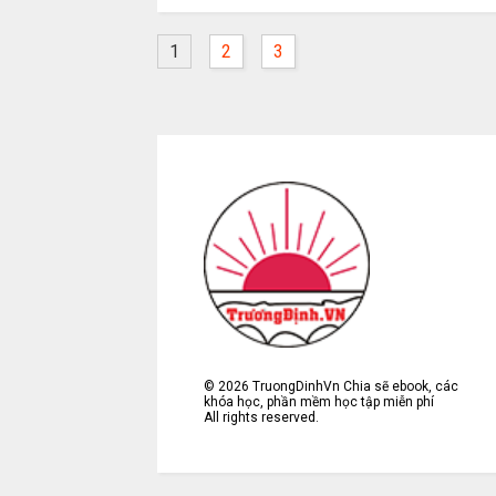
1
2
3
©
2026
TruongDinhVn Chia sẽ ebook, các
khóa học, phần mềm học tập miễn phí
All rights reserved.