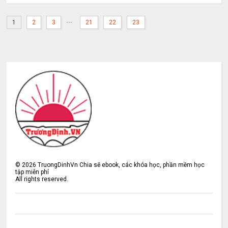
...
1
2
3
21
22
23
©
2026
TruongDinhVn Chia sẽ ebook, các khóa học, phần mềm học
tập miễn phí
All rights reserved.