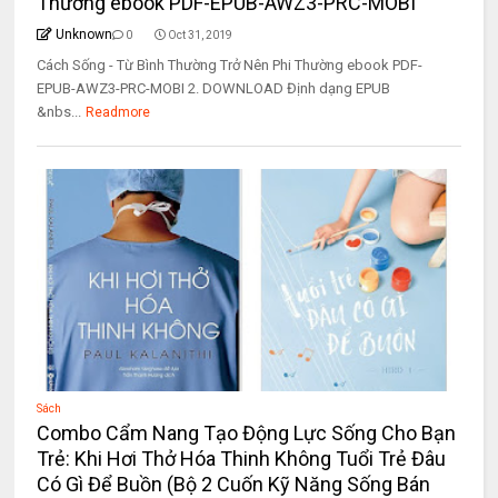
Thường ebook PDF-EPUB-AWZ3-PRC-MOBI
Unknown
0
Oct 31, 2019
Cách Sống - Từ Bình Thường Trở Nên Phi Thường ebook PDF-
EPUB-AWZ3-PRC-MOBI 2. DOWNLOAD Định dạng EPUB
&nbs...
Readmore
Sách
Combo Cẩm Nang Tạo Động Lực Sống Cho Bạn
Trẻ: Khi Hơi Thở Hóa Thinh Không Tuổi Trẻ Đâu
Có Gì Để Buồn (Bộ 2 Cuốn Kỹ Năng Sống Bán