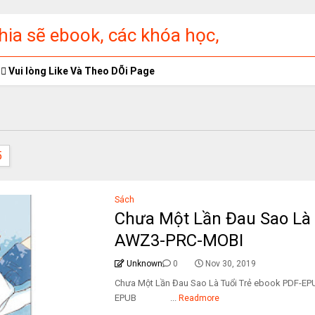
ia sẽ ebook, các khóa học,
ập miễn phí
Vui lòng Like Và Theo DÕi Page
5
Sách
Chưa Một Lần Đau Sao Là
AWZ3-PRC-MOBI
Unknown
0
Nov 30, 2019
Chưa Một Lần Đau Sao Là Tuổi Trẻ ebook PDF-
EPUB ...
Readmore