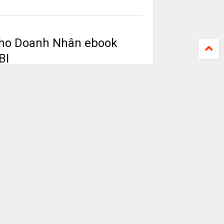
Cho Doanh Nhân ebook
BI
k PDF-EPUB-AWZ3-PRC-MOBI 2. DOWNLOAD Định
book PDF-EPUB-AWZ3-PRC-
Z3-PRC-MOBI 2. DOWNLOAD Định dạng EPUB