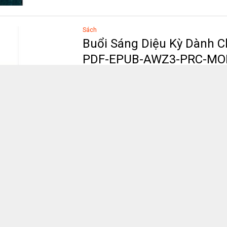
Sách
Buổi Sáng Diệu Kỳ Dành 
PDF-EPUB-AWZ3-PRC-MO
Unknown
0
Nov 30, 2019
Buổi Sáng Diệu Kỳ Dành Cho Doanh Nhân eboo
dạng EPUB &nb...
Readmore
Sách
Khơi Nguồn Trực Giác e
MOBI
Unknown
0
Nov 30, 2019
Khơi Nguồn Trực Giác ebook PDF-EPUB-AW
...
Readmore