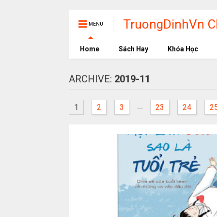
TruongDinhVn Ch
MENU
phần mềm học t
Home
Sách Hay
Khóa Học
ARCHIVE:
2019-11
...
1
2
3
23
24
2