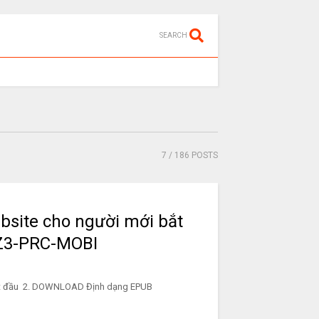
SEARCH
7
/ 186 POSTS
ebsite cho người mới bắt
Z3-PRC-MOBI
mới bắt đầu 2. DOWNLOAD Định dạng EPUB