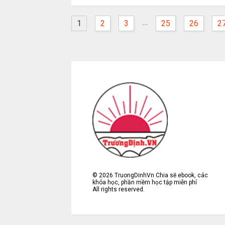
...
1
2
3
25
26
2
©
2026
TruongDinhVn Chia sẽ ebook, các
khóa học, phần mềm học tập miễn phí
All rights reserved.