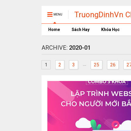
TruongDinhVn Ch
MENU
phần mềm học t
Home
Sách Hay
Khóa Học
ARCHIVE:
2020-01
...
1
2
3
25
26
2