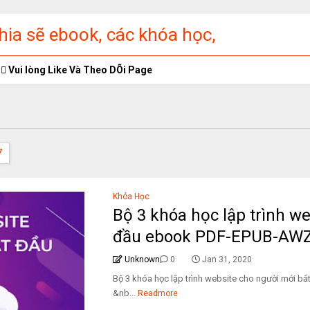
ia sẽ ebook, các khóa học,
ập miễn phí
Vui lòng Like Và Theo DÕi Page
7
Khóa Học
Bộ 3 khóa học lập trình w
đầu ebook PDF-EPUB-AW
Unknown
0
Jan 31, 2020
Bộ 3 khóa học lập trình website cho người 
&nb...
Readmore