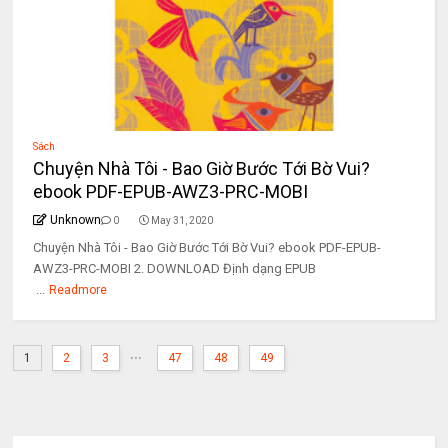
Sách
Chuyện Nhà Tôi - Bao Giờ Bước Tới Bờ Vui?
ebook PDF-EPUB-AWZ3-PRC-MOBI
Unknown
0
May 31, 2020
Chuyện Nhà Tôi - Bao Giờ Bước Tới Bờ Vui? ebook PDF-EPUB-
AWZ3-PRC-MOBI 2. DOWNLOAD Định dạng EPUB
...
Readmore
...
1
2
3
47
48
49