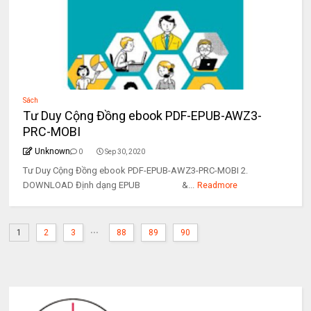
Sách
Tư Duy Cộng Đồng ebook PDF-EPUB-AWZ3-
PRC-MOBI
Unknown
0
Sep 30, 2020
Tư Duy Cộng Đồng ebook PDF-EPUB-AWZ3-PRC-MOBI 2.
DOWNLOAD Định dạng EPUB &...
Readmore
...
1
2
3
88
89
90