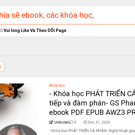
ia sẽ ebook, các khóa học,
ập miễn phí
Vui lòng Like Và Theo DÕi Page
5
Khóa Học
- Khóa học PHÁT TRIỂN C
tiếp và đàm phán- GS Ph
ebook PDF EPUB AWZ3 P
Unknown
0
Dec 31, 2020
- Khóa học PHÁT TRIỂN CÁ NHÂN- Nghệ thuật gia