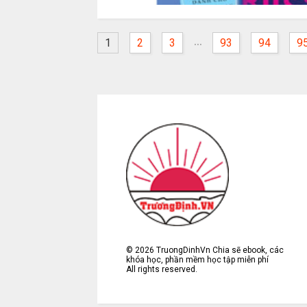
...
1
2
3
93
94
9
©
2026
TruongDinhVn Chia sẽ ebook, các
khóa học, phần mềm học tập miễn phí
All rights reserved.