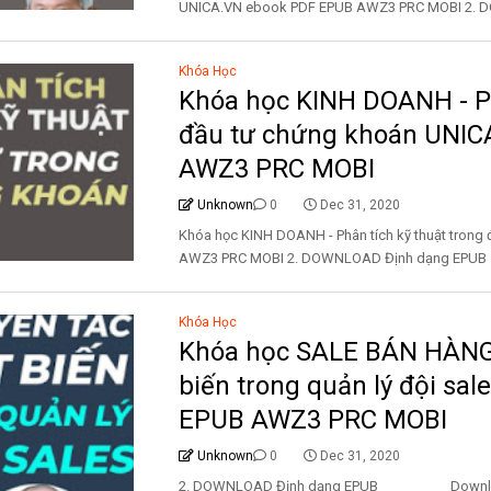
UNICA.VN ebook PDF EPUB AWZ3 PRC MOBI 2. D
Khóa Học
Khóa học KINH DOANH - Ph
đầu tư chứng khoán UNIC
AWZ3 PRC MOBI
Unknown
0
Dec 31, 2020
Khóa học KINH DOANH - Phân tích kỹ thuật tron
AWZ3 PRC MOBI 2. DOWNLOAD Định dạng EPUB 
Khóa Học
Khóa học SALE BÁN HÀNG-
biến trong quản lý đội sa
EPUB AWZ3 PRC MOBI
Unknown
0
Dec 31, 2020
2. DOWNLOAD Định dạng EPUB Download 