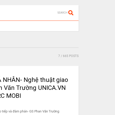
SEARCH
7
/ 665 POSTS
Á NHÂN- Nghệ thuật giao
an Văn Trường UNICA.VN
RC MOBI
o tiếp và đàm phán- GS Phan Văn Trường