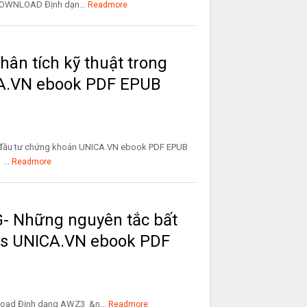
OWNLOAD Định dạn...
Readmore
ân tích kỹ thuật trong
A.VN ebook PDF EPUB
g đầu tư chứng khoán UNICA.VN ebook PDF EPUB
...
Readmore
 Những nguyên tắc bất
les UNICA.VN ebook PDF
Định dạng AWZ3 &n...
Readmore