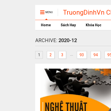
TruongDinhVn Ch
MENU
phần mềm học t
Home
Sách Hay
Khóa Học
ARCHIVE:
2020-12
...
1
2
3
93
94
9