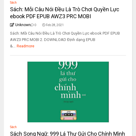
Sách
Sách: Mỗi Câu Nói Đều Là Trò Chơi Quyền Lực
ebook PDF EPUB AWZ3 PRC MOBI
Unknown
0
Feb 28, 2021
Sách: Mỗi Câu Nói Đều Là Trò Chơi Quyền Lực ebook PDF EPUB
AWZ3 PRC MOBI 2. DOWNLOAD Định dạng EPUB
&...
Readmore
Sách
Sách Song Ngữ: 999 Lá Thư Gửi Cho Chính Mình