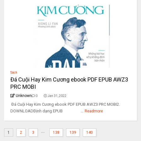
Sách
Đá Cuội Hay Kim Cương ebook PDF EPUB AWZ3
PRC MOBI
Unknown
0
Jan 31, 2022
Đá Cuội Hay Kim Cương ebook PDF EPUB AWZ3 PRC MOBI2.
DOWNLOADĐịnh dạng EPUB ...
Readmore
...
1
2
3
138
139
140