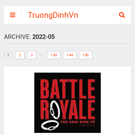
TruongDinhVn
Chia sẽ ebook,
các khóa học,
ARCHIVE:
2022-05
phần mềm học
tập miễn phí
...
1
2
3
143
144
145