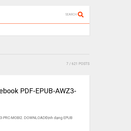
SEARCH
7
/ 621 POSTS
g ebook PDF-EPUB-AWZ3-
-AWZ3-PRC-MOBI2. DOWNLOADĐịnh dạng EPUB