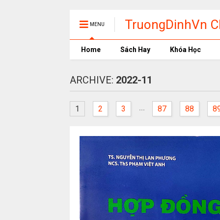
TruongDinhVn Ch
MENU
phần mềm học t
Home
Sách Hay
Khóa Học
ARCHIVE:
2022-11
...
1
2
3
87
88
8