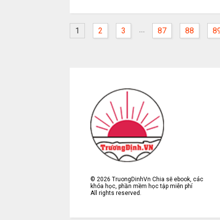
...
1
2
3
87
88
8
©
2026
TruongDinhVn Chia sẽ ebook, các
khóa học, phần mềm học tập miễn phí
All rights reserved.