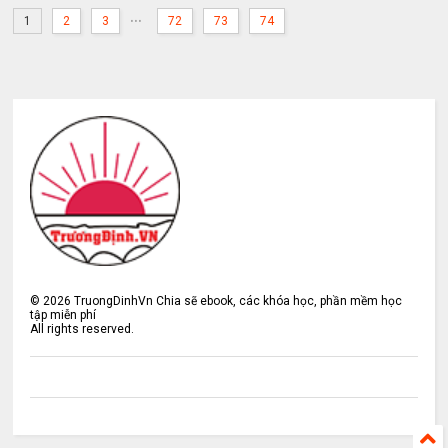
...
1
2
3
72
73
74
©
2026
TruongDinhVn Chia sẽ ebook, các khóa học, phần mềm học
tập miễn phí
All rights reserved.