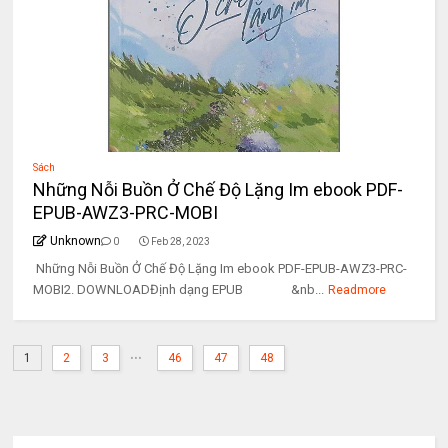
Sách
Những Nỗi Buồn Ở Chế Độ Lặng Im ebook PDF-
EPUB-AWZ3-PRC-MOBI
Unknown
0
Feb 28, 2023
Những Nỗi Buồn Ở Chế Độ Lặng Im ebook PDF-EPUB-AWZ3-PRC-
MOBI2. DOWNLOADĐịnh dạng EPUB &nb...
Readmore
...
1
2
3
46
47
48