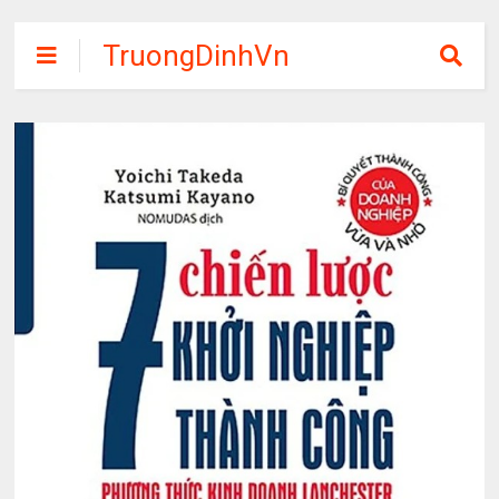
TruongDinhVn
Chia sẽ ebook,
các khóa học,
phần mềm học
tập miễn phí