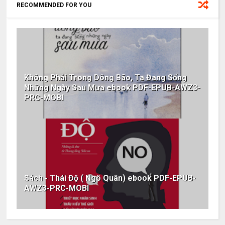
RECOMMENDED FOR YOU
Không Phải Trong Dông Bão, Ta Đang Sống
Những Ngày Sau Mưa ebook PDF-EPUB-AWZ3-
PRC-MOBI
Sách - Thái Độ ( Ngô Quân) ebook PDF-EPUB-
AWZ3-PRC-MOBI