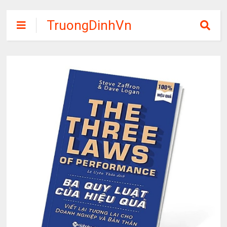
TruongDinhVn
Chia sẽ ebook,
các khóa học,
phần mềm học
tập miễn phí