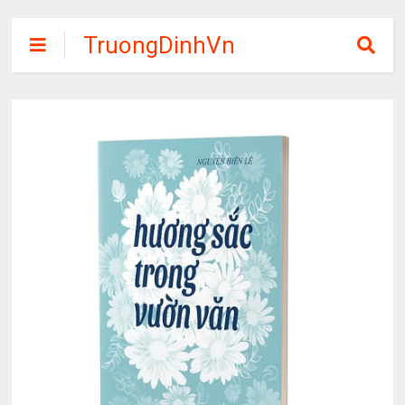
TruongDinhVn
Chia sẽ ebook,
các khóa học,
phần mềm học
tập miễn phí