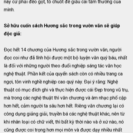
này cứ phải đẽo gọt, tô chuốt để giấu cái tầm thường của
mình.
Sở hữu cuốn sách Hương sắc trong vườn văn sẽ giúp
độc giả:
Ðọc hết 14 chương của Hương sắc trong vườn văn, người
đọc coi như đã lĩnh hội được một bộ luyện văn quý báu, nhất
là đối với những người theo đuổi nghiệp sáng tác văn học
nghệ thuật. Phần kết của quyển sách còn có nhiều trang ca
ngợi, tôn vinh nghề nghiệp cao quý này. Ðại ý rằng: Nghệ
thuật có mục đích ghi và thực hiện được cái Ðẹp trong vũ trụ,
mà trong các nghệ thuật thì văn chương và âm nhạc phổ cập
hơn hết, cảm người ta sâu hơn hết. Riêng văn chương lại có
công dụng giảng giải, truyền bá các nghệ thuật khác, nên từ
khi nhân loại có chữ viết, thì bất kỳ thời nào và ở xứ nào, nó
cũng được coi trọng hơn mọi môn và được dạy nhiều nhất