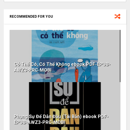
RECOMMENDED FOR YOU
Có Thể Có, Có Thể Không ebook PDF-EPUB-
AWZ3-PRC-MOBI
Phụng Sự Để Dẫn Đầu (Tái Bản) ebook PDF-
EPUB-AWZ3-PRC-MOBI