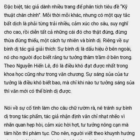
Ðặc biệt, tác giả dành nhiều trang để phân tích tiêu đề “Kỹ
thuật chân chính”. Mỗi thời mỗi khác, nhưng có một quy tắc
bất dịch là phải từng trải nhiều, cảm xúc cho sâu, suy nghĩ
cho cao, rồi diễn tất cả những cái đó cho thật đúng, đừng
thừa đừng thiếu, một cách tự nhiên và bình dị. Riêng về sự
bình dị tác giả giải thích: Sự bình dị là dấu hiệu ở bên ngoài,
nó cho người đọc biết rằng tư tưởng thâm trầm ở bên trong.
Theo Nguyễn Hiến Lê, đó là điều khó đạt được nhất trong
khoa học cũng như trong văn chương. Sự sáng sủa của tư
tưởng là điều khó biết bao, mà chỉ khi nào tư tưởng sáng sủa
thì văn mới có thể bình dị được.
Nói về sự cố tình làm cho câu chữ rườm rà, né tránh sự bình
dị trong tác phẩm, tác giả nhận định văn chỉ nhạt nhẽo vì
nhãn quan hẹp hòi, cảm xúc hời hợt, tư tưởng nông cạn mà
tâm hồn thì phàm tục. Cho nên, người viết theo khuynh hướng