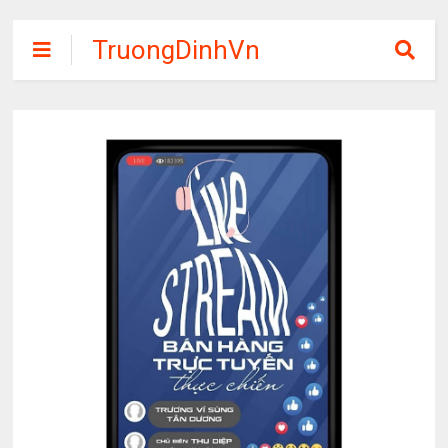
TruongDinhVn
Chia sẽ ebook,
các khóa học,
phần mềm học
tập miễn phí