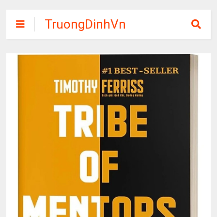
TruongDinhVn
Chia sẽ ebook,
các khóa học,
phần mềm học
tập miễn phí