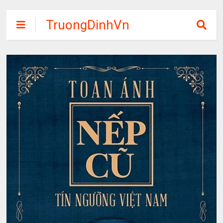
TruongDinhVn
Chia sẽ ebook,
các khóa học,
phần mềm học
tập miễn phí