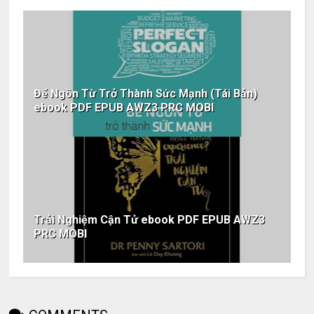
Để Ngôn Từ Trở Thành Sức Mạnh (Tái Bản)
ebook PDF EPUB AWZ3 PRC MOBI
Trải Nghiệm Cận Tử ebook PDF EPUB AWZ3
PRC MOBI