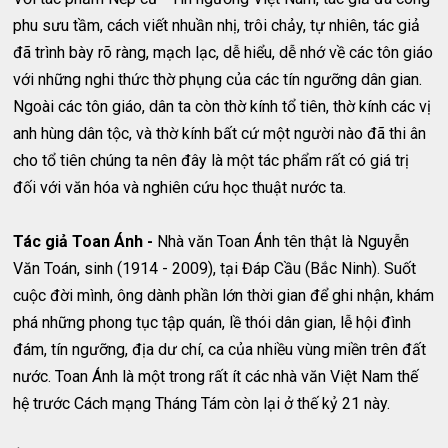
phu sưu tầm, cách viết nhuần nhị, trôi chảy, tự nhiên, tác giả
đã trình bày rõ ràng, mạch lạc, dễ hiểu, dễ nhớ về các tôn giáo
với những nghi thức thờ phụng của các tín ngưỡng dân gian.
Ngoài các tôn giáo, dân ta còn thờ kính tổ tiên, thờ kính các vị
anh hùng dân tộc, và thờ kính bất cứ một người nào đã thi ân
cho tổ tiên chúng ta nên đây là một tác phẩm rất có giá trị
đối với văn hóa và nghiên cứu học thuật nước ta.
Tác giả Toan Ánh -
Nhà văn Toan Ánh tên thật là Nguyễn
Văn Toán, sinh (1914 - 2009), tại Đáp Cầu (Bắc Ninh). Suốt
cuộc đời mình, ông dành phần lớn thời gian để ghi nhận, khám
phá những phong tục tập quán, lề thói dân gian, lễ hội đình
đám, tín ngưỡng, địa dư chí, ca của nhiều vùng miền trên đất
nước. Toan Ánh là một trong rất ít các nhà văn Việt Nam thế
hệ trước Cách mạng Tháng Tám còn lại ở thế kỷ 21 này.