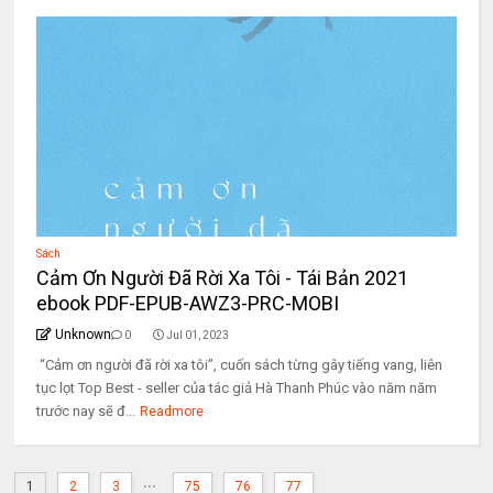
Sách
Cảm Ơn Người Đã Rời Xa Tôi - Tái Bản 2021
ebook PDF-EPUB-AWZ3-PRC-MOBI
Unknown
0
Jul 01, 2023
“Cảm ơn người đã rời xa tôi”, cuốn sách từng gây tiếng vang, liên
tục lọt Top Best - seller của tác giả Hà Thanh Phúc vào năm năm
trước nay sẽ đ...
Readmore
...
1
2
3
75
76
77