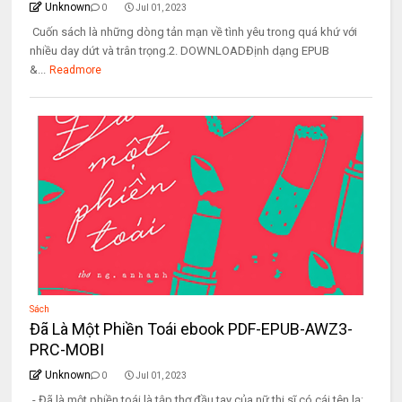
Unknown
0
Jul 01, 2023
Cuốn sách là những dòng tản mạn về tình yêu trong quá khứ với
nhiều day dứt và trân trọng.2. DOWNLOADĐịnh dạng EPUB
&...
Readmore
Sách
Đã Là Một Phiền Toái ebook PDF-EPUB-AWZ3-
PRC-MOBI
Unknown
0
Jul 01, 2023
- Đã là một phiền toái là tập thơ đầu tay của nữ thi sĩ có cái tên lạ: