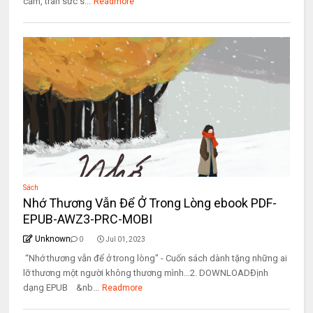
cảm, tràn sức s...
Readmore
Sách
Nhớ Thương Vẫn Để Ở Trong Lòng ebook PDF-
EPUB-AWZ3-PRC-MOBI
Unknown
0
Jul 01, 2023
“Nhớ thương vẫn để ở trong lòng" - Cuốn sách dành tặng những ai
lỡ thương một người không thương mình…2. DOWNLOADĐịnh
dạng EPUB &nb...
Readmore