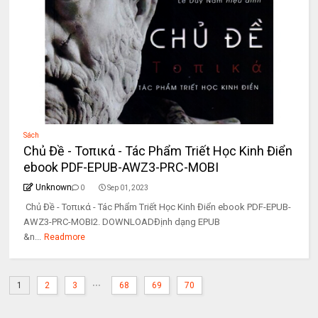
Sách
Chủ Đề - Τοπικά - Tác Phẩm Triết Học Kinh Điển
ebook PDF-EPUB-AWZ3-PRC-MOBI
Unknown
0
Sep 01, 2023
Chủ Đề - Τοπικά - Tác Phẩm Triết Học Kinh Điển ebook PDF-EPUB-
AWZ3-PRC-MOBI2. DOWNLOADĐịnh dạng EPUB
&n...
Readmore
...
1
2
3
68
69
70