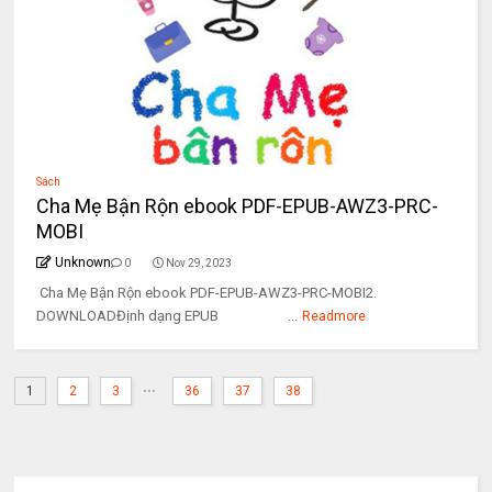
Sách
Cha Mẹ Bận Rộn ebook PDF-EPUB-AWZ3-PRC-
MOBI
Unknown
0
Nov 29, 2023
Cha Mẹ Bận Rộn ebook PDF-EPUB-AWZ3-PRC-MOBI2.
DOWNLOADĐịnh dạng EPUB ...
Readmore
...
1
2
3
36
37
38