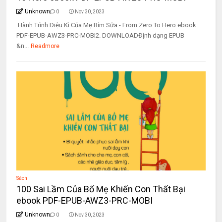
Unknown
0
Nov 30, 2023
Hành Trình Diệu Kì Của Mẹ Bỉm Sữa - From Zero To Hero ebook
PDF-EPUB-AWZ3-PRC-MOBI2. DOWNLOADĐịnh dạng EPUB
&n...
Readmore
Sách
100 Sai Lầm Của Bố Mẹ Khiến Con Thất Bại
ebook PDF-EPUB-AWZ3-PRC-MOBI
Unknown
0
Nov 30, 2023