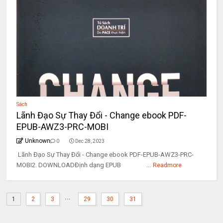
Sách
Lãnh Đạo Sự Thay Đổi - Change ebook PDF-
EPUB-AWZ3-PRC-MOBI
Unknown
0
Dec 28, 2023
Lãnh Đạo Sự Thay Đổi - Change ebook PDF-EPUB-AWZ3-PRC-
MOBI2. DOWNLOADĐịnh dạng EPUB ...
Readmore
...
1
2
3
29
30
31