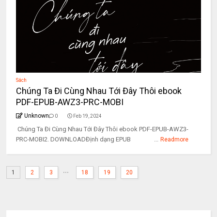
Sách
Chúng Ta Đi Cùng Nhau Tới Đây Thôi ebook
PDF-EPUB-AWZ3-PRC-MOBI
Unknown
0
Feb 19, 2024
Chúng Ta Đi Cùng Nhau Tới Đây Thôi ebook PDF-EPUB-AWZ3-
PRC-MOBI2. DOWNLOADĐịnh dạng EPUB ...
Readmore
...
1
2
3
18
19
20