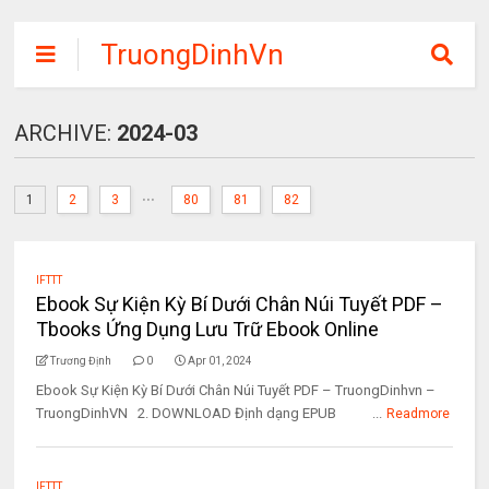
TruongDinhVn
Chia sẽ ebook,
các khóa học,
ARCHIVE:
2024-03
phần mềm học
tập miễn phí
...
1
2
3
80
81
82
IFTTT
Ebook Sự Kiện Kỳ Bí Dưới Chân Núi Tuyết PDF –
Tbooks Ứng Dụng Lưu Trữ Ebook Online
Trương Định
0
Apr 01, 2024
Ebook Sự Kiện Kỳ Bí Dưới Chân Núi Tuyết PDF – TruongDinhvn –
TruongDinhVN 2. DOWNLOAD Định dạng EPUB ...
Readmore
IFTTT