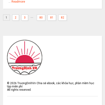
...
Readmore
...
1
2
3
80
81
82
©
2026
TruongDinhVn Chia sẽ ebook, các khóa học, phần mềm học
tập miễn phí
All rights reserved.