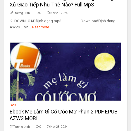
Xử Giao Tiếp Như Thế Nào? Full Mp3
Trương Định
0
Nov 29, 2024
2. DOWNLOADĐịnh dạng mp3 DownloadĐịnh dạng
AWZ3 &n...
Readmore
Sách
Ebook Mẹ Làm Gì Có Ước Mơ Phần 2 PDF EPUB
AZW3 MOBI
Trương Định
0
Nov 28, 2024