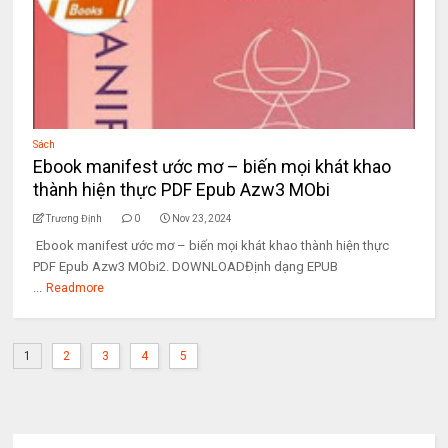
Sách
Ebook manifest ước mơ – biến mọi khát khao
thành hiện thực PDF Epub Azw3 MObi
Trương Định
0
Nov 23, 2024
Ebook manifest ước mơ – biến mọi khát khao thành hiện thực
PDF Epub Azw3 MObi2. DOWNLOADĐịnh dạng EPUB
...
Readmore
1
2
3
4
5