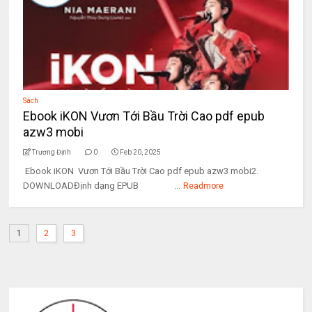
Sách
Ebook iKON Vươn Tới Bầu Trời Cao pdf epub
azw3 mobi
Trương Định
0
Feb 20, 2025
Ebook iKON Vươn Tới Bầu Trời Cao pdf epub azw3 mobi2.
DOWNLOADĐịnh dạng EPUB ...
Readmore
1
2
3