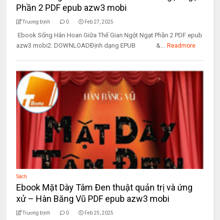
Phần 2 PDF epub azw3 mobi
Trương Định
0
Feb 27, 2025
Ebook Sống Hân Hoan Giữa Thế Gian Ngột Ngạt Phần 2 PDF epub
azw3 mobi2. DOWNLOADĐịnh dạng EPUB &...
Readmore
Sách
Ebook Mặt Dày Tâm Đen thuật quản trị và ứng
xử – Hàn Băng Vũ PDF epub azw3 mobi
Trương Định
0
Feb 25, 2025