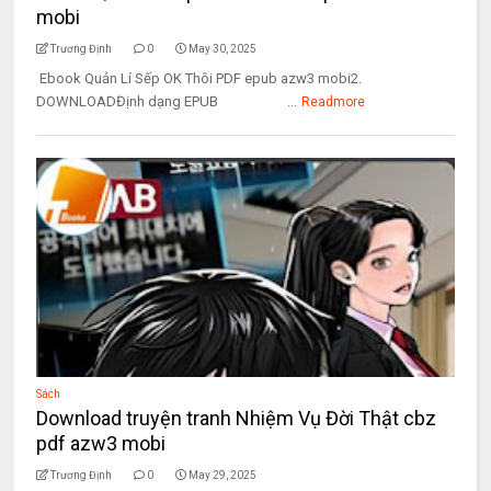
mobi
Trương Định
0
May 30, 2025
Ebook Quản Lí Sếp OK Thôi PDF epub azw3 mobi2.
DOWNLOADĐịnh dạng EPUB ...
Readmore
Sách
Download truyện tranh Nhiệm Vụ Đời Thật cbz
pdf azw3 mobi
Trương Định
0
May 29, 2025