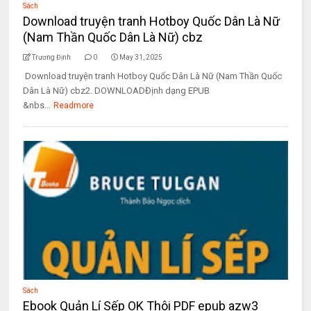
Sách
Download truyện tranh Hotboy Quốc Dân Là Nữ
(Nam Thần Quốc Dân Là Nữ) cbz
Trương Định
0
May 31, 2025
Download truyện tranh Hotboy Quốc Dân Là Nữ (Nam Thần Quốc
Dân Là Nữ) cbz2. DOWNLOADĐịnh dạng EPUB
&nbs...
Readmore
Sách
Ebook Quản Lí Sếp OK Thôi PDF epub azw3