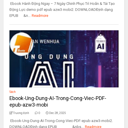
Ebook Hành Động Ngay – 7 Ngày Chinh Phục Trì Hoãn & Tái Tạo
Động Lực demo pdf epub azw3 mobi2. DOWNLOADĐịnh dạng
EPUB &n...
Readmore
Sách
Ebook-Ung-Dung-AI-Trong-Cong-Viec-PDF-
epub-azw3-mobi
Trương Định
0
Dec 28, 2025
Ebook-Ung-Dung-AI-Trong-Cong-Viec-PDF-epub-azw3-mobi2.
DOWNLOADĐịnh dạng EPUB &nbs...
Readmore