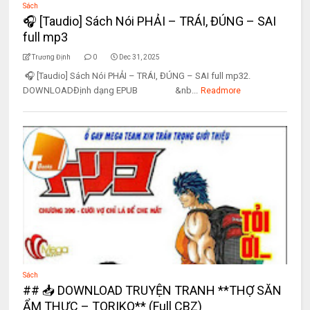
Sách
🎧 [Taudio] Sách Nói PHẢI – TRÁI, ĐÚNG – SAI
full mp3
Trương Định
0
Dec 31, 2025
🎧 [Taudio] Sách Nói PHẢI – TRÁI, ĐÚNG – SAI full mp32.
DOWNLOADĐịnh dạng EPUB &nb...
Readmore
Sách
## 📥 DOWNLOAD TRUYỆN TRANH **THỢ SĂN
ẨM THỰC – TORIKO** (Full CBZ)