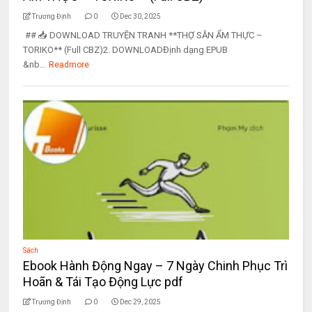
Trương Định
0
Dec 30, 2025
## 📥 DOWNLOAD TRUYỆN TRANH **THỢ SĂN ẨM THỰC –
TORIKO** (Full CBZ)2. DOWNLOADĐịnh dạng EPUB
&nb...
Readmore
Sách
Ebook Hành Động Ngay – 7 Ngày Chinh Phục Trì
Hoãn & Tái Tạo Động Lực pdf
Trương Định
0
Dec 29, 2025