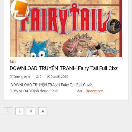
Sách
DOWNLOAD TRUYỆN TRANH Fairy Tail Full Cbz
Trương Định
0
Dec 25, 2025
DOWNLOAD TRUYỆN TRANH Fairy Tail Full Cbz2.
DOWNLOADĐịnh dạng EPUB &n...
Readmore
1
2
3
4