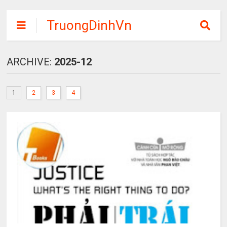
TruongDinhVn
Chia sẽ ebook,
các khóa học,
ARCHIVE:
2025-12
phần mềm học
tập miễn phí
1
2
3
4