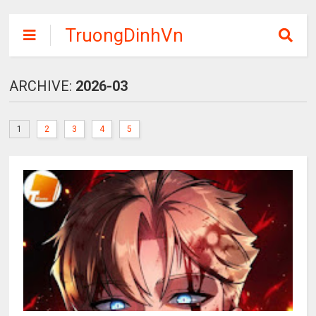
TruongDinhVn
Chia sẽ ebook,
các khóa học,
ARCHIVE:
2026-03
phần mềm học
tập miễn phí
1
2
3
4
5