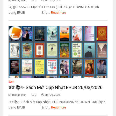
Trương Định
0
Mar 30, 2026
💪📘 Ebook Bí Mật Của Fitness (Full PDF)2. DOWNLOADĐịnh
dạng EPUB &nb...
Readmore
Sách
## 📚✨ Sách Mới Cập Nhật EPUB 26/03/2026
Trương Định
0
Mar 29, 2026
## 📚✨ Sách Mới Cập Nhật EPUB 26/03/20262. DOWNLOADĐịnh
dạng EPUB &nb...
Readmore