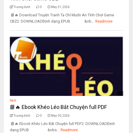
Trương Định
0
May 31, 2026
📘🔥 Download Truyện Tranh Ta Chỉ Muốn An Tĩnh Chơi Game
CBZ2. DOWNLOADĐịnh dạng EPUB &nb...
Readmore
Sách
📘🔥 Ebook Khéo Léo Bắt Chuyện full PDF
Trương Định
0
May 30, 2026
📘🔥 Ebook Khéo Léo Bắt Chuyện full PDF2. DOWNLOADĐịnh
dạng EPUB &nbs...
Readmore