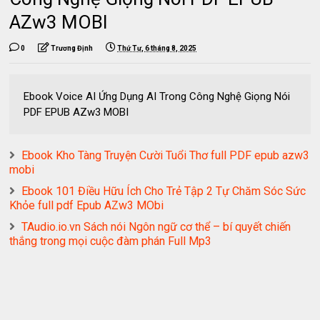
AZw3 MOBI
0
Trương Định
Thứ Tư, 6 tháng 8, 2025
Ebook Voice AI Ứng Dụng AI Trong Công Nghệ Giọng Nói
PDF EPUB AZw3 MOBI
Ebook Kho Tàng Truyện Cười Tuổi Thơ full PDF epub azw3
mobi
Ebook 101 Điều Hữu Ích Cho Trẻ Tập 2 Tự Chăm Sóc Sức
Khỏe full pdf Epub AZw3 MObi
TAudio.io.vn Sách nói Ngôn ngữ cơ thể – bí quyết chiến
thắng trong mọi cuộc đàm phán Full Mp3