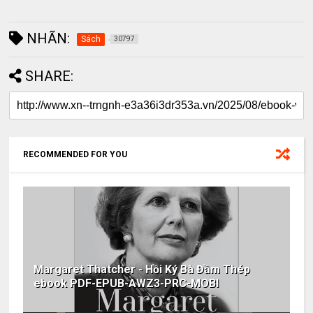
NHÃN:
Sách
30797
SHARE:
RECOMMENDED FOR YOU
Margaret Thatcher - Hồi Ký Bà Đầm Thép
ebook PDF-EPUB-AWZ3-PRC-MOBI