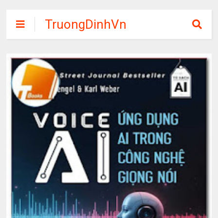
TruongDinhVn
Chia sẽ ebook,
các khóa học,
phần mềm học
tập miễn phí