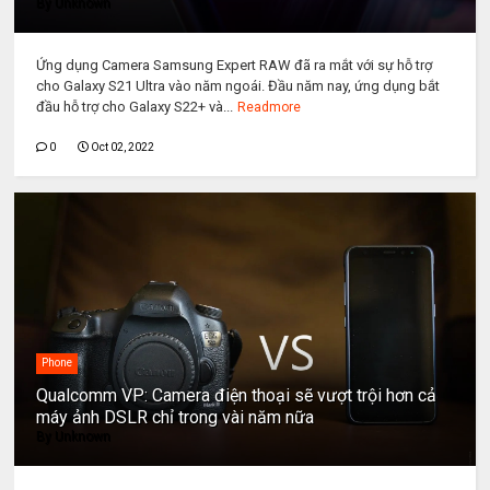
By
Unknown
Ứng dụng Camera Samsung Expert RAW đã ra mắt với sự hỗ trợ
cho Galaxy S21 Ultra vào năm ngoái. Đầu năm nay, ứng dụng bắt
đầu hỗ trợ cho Galaxy S22+ và...
Readmore
0
Oct 02, 2022
Phone
Qualcomm VP: Camera điện thoại sẽ vượt trội hơn cả
máy ảnh DSLR chỉ trong vài năm nữa
By
Unknown