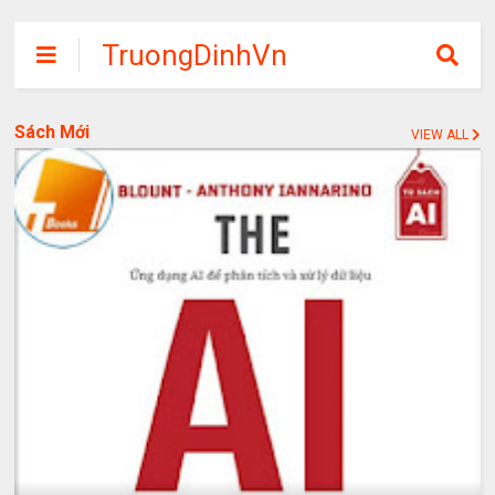
TruongDinhVn
Chia sẽ ebook,
các khóa học,
Sách Mới
VIEW ALL
phần mềm học
tập miễn phí