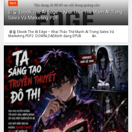
Sách
📘🤖 Ebook The AI Edge – Khai Thác Thế Mạnh AI Trong
Sales Và Marketing PDF
📘🤖 Ebook The AI Edge – Khai Thác Thế Mạnh AI Trong Sales Và
Marketing PDF2. DOWNLOADĐịnh dạng EPUB &n...