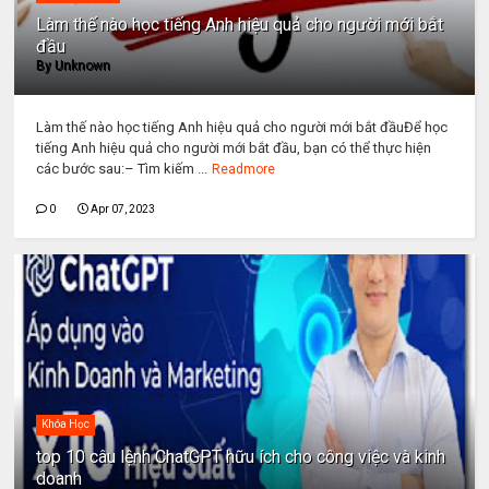
Làm thế nào học tiếng Anh hiệu quả cho người mới bắt
đầu
By
Unknown
Làm thế nào học tiếng Anh hiệu quả cho người mới bắt đầuĐể học
tiếng Anh hiệu quả cho người mới bắt đầu, bạn có thể thực hiện
các bước sau:– Tìm kiếm ...
Readmore
0
Apr 07, 2023
Khóa Học
top 10 câu lệnh ChatGPT hữu ích cho công việc và kinh
doanh