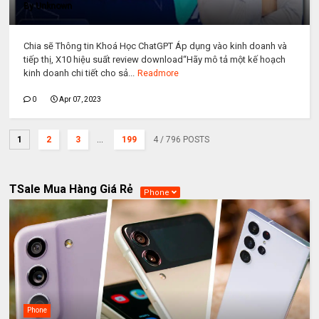
By
Unknown
Chia sẽ Thông tin Khoá Học ChatGPT Áp dụng vào kinh doanh và
tiếp thị, X10 hiệu suất review download“Hãy mô tả một kế hoạch
kinh doanh chi tiết cho sả...
Readmore
0
Apr 07, 2023
1
2
3
...
199
4
/ 796 POSTS
TSale Mua Hàng Giá Rẻ
Phone
Phone