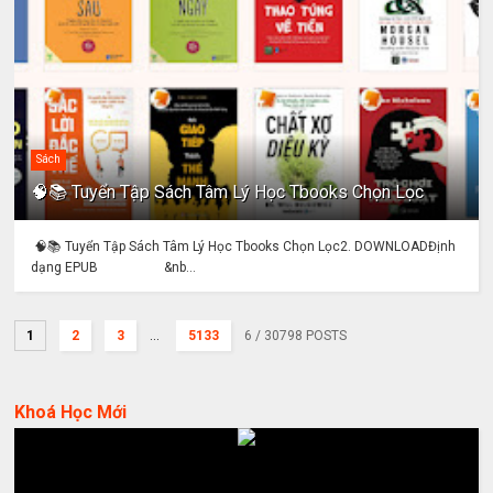
Sách
🧠📚 Tuyển Tập Sách Tâm Lý Học Tbooks Chọn Lọc
🧠📚 Tuyển Tập Sách Tâm Lý Học Tbooks Chọn Lọc2. DOWNLOADĐịnh
dạng EPUB &nb...
1
2
3
...
5133
6
/ 30798 POSTS
Khoá Học Mới