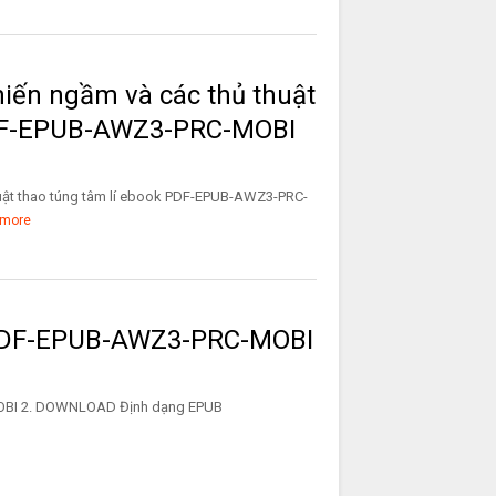
chiến ngầm và các thủ thuật
PDF-EPUB-AWZ3-PRC-MOBI
thuật thao túng tâm lí ebook PDF-EPUB-AWZ3-PRC-
more
 PDF-EPUB-AWZ3-PRC-MOBI
PRC-MOBI 2. DOWNLOAD Định dạng EPUB