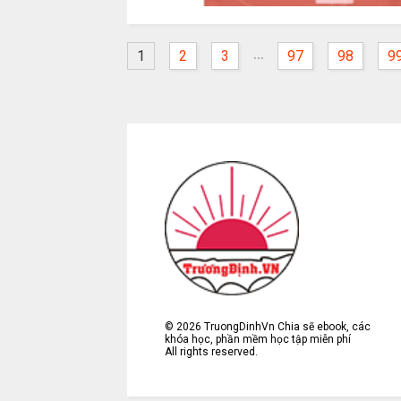
...
1
2
3
97
98
9
©
2026
TruongDinhVn Chia sẽ ebook, các
khóa học, phần mềm học tập miễn phí
All rights reserved.