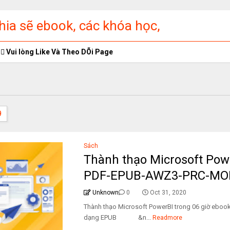
ia sẽ ebook, các khóa học,
ập miễn phí
Vui lòng Like Và Theo DÕi Page
9
Sách
Thành thạo Microsoft Powe
PDF-EPUB-AWZ3-PRC-MO
Unknown
0
Oct 31, 2020
Thành thạo Microsoft PowerBI trong 06 giờ e
dạng EPUB &n...
Readmore