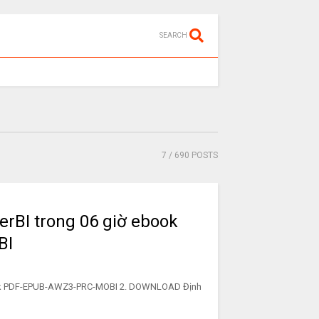
SEARCH
7
/ 690 POSTS
rBI trong 06 giờ ebook
BI
book PDF-EPUB-AWZ3-PRC-MOBI 2. DOWNLOAD Định