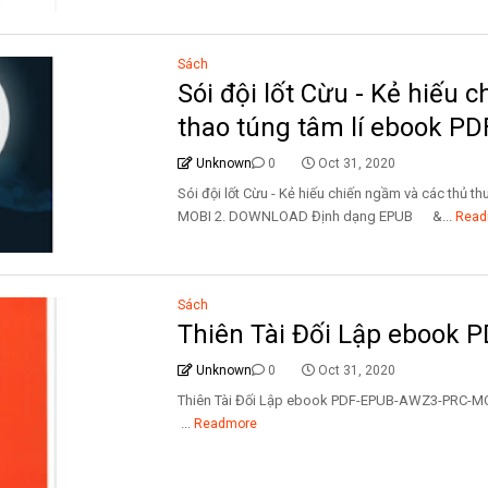
Sách
Sói đội lốt Cừu - Kẻ hiếu 
thao túng tâm lí ebook 
Unknown
0
Oct 31, 2020
Sói đội lốt Cừu - Kẻ hiếu chiến ngầm và các thủ 
MOBI 2. DOWNLOAD Định dạng EPUB &...
Read
Sách
Thiên Tài Đối Lập ebook
Unknown
0
Oct 31, 2020
Thiên Tài Đối Lập ebook PDF-EPUB-AWZ3-
...
Readmore