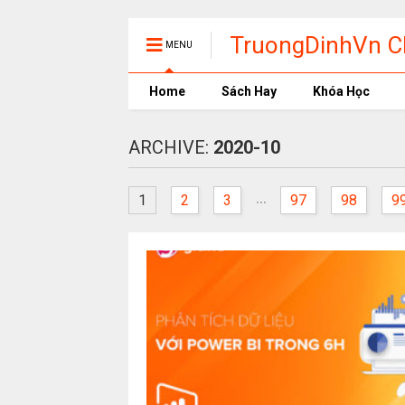
TruongDinhVn Ch
MENU
phần mềm học t
Home
Sách Hay
Khóa Học
ARCHIVE:
2020-10
...
1
2
3
97
98
9