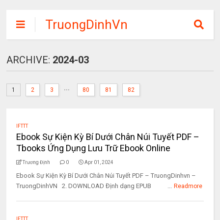
TruongDinhVn
Chia sẽ ebook,
các khóa học,
ARCHIVE:
2024-03
phần mềm học
tập miễn phí
...
1
2
3
80
81
82
IFTTT
Ebook Sự Kiện Kỳ Bí Dưới Chân Núi Tuyết PDF –
Tbooks Ứng Dụng Lưu Trữ Ebook Online
Trương Định
0
Apr 01, 2024
Ebook Sự Kiện Kỳ Bí Dưới Chân Núi Tuyết PDF – TruongDinhvn –
TruongDinhVN 2. DOWNLOAD Định dạng EPUB ...
Readmore
IFTTT