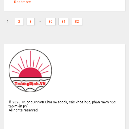
...
Readmore
...
1
2
3
80
81
82
©
2026
TruongDinhVn Chia sẽ ebook, các khóa học, phần mềm học
tập miễn phí
All rights reserved.