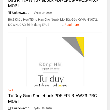
Đầu KYNA NN07 ebook PDF-EPUB-AWZ3-PRC-
MOBI
Unknown
0
Feb 29, 2020
Bộ 2 Khóa Học Tiếng Hàn Cho Người Mới Bắt Đầu KYNA NN07 2.
DOWNLOAD Định dạng EPUB ...
Readmore
Sách
Tư Duy Giản Đơn ebook PDF-EPUB-AWZ3-PRC-
MOBI
Unknown
0
Feb 29, 2020