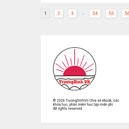
...
1
2
3
54
55
5
©
2026
TruongDinhVn Chia sẽ ebook, các
khóa học, phần mềm học tập miễn phí
All rights reserved.