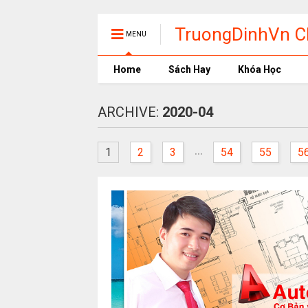
TruongDinhVn Ch
MENU
phần mềm học t
Home
Sách Hay
Khóa Học
ARCHIVE:
2020-04
...
1
2
3
54
55
5