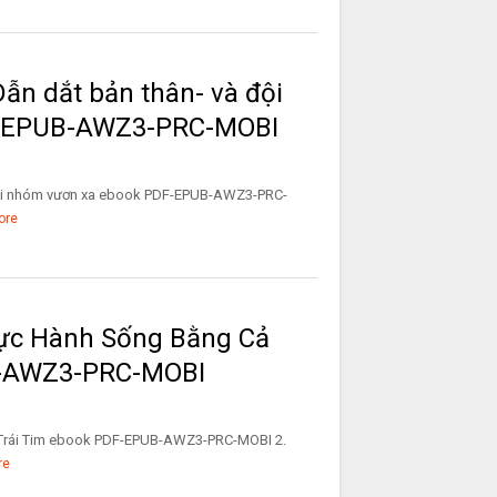
Dẫn dắt bản thân- và đội
F-EPUB-AWZ3-PRC-MOBI
 đội nhóm vươn xa ebook PDF-EPUB-AWZ3-PRC-
ore
hực Hành Sống Bằng Cả
B-AWZ3-PRC-MOBI
 Trái Tim ebook PDF-EPUB-AWZ3-PRC-MOBI 2.
re