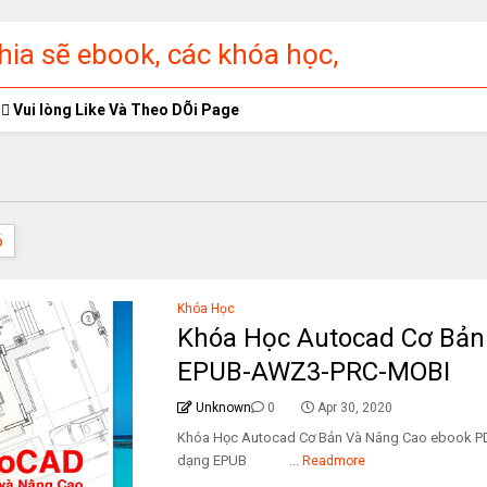
ia sẽ ebook, các khóa học,
ập miễn phí
Vui lòng Like Và Theo DÕi Page
6
Khóa Học
Khóa Học Autocad Cơ Bản
EPUB-AWZ3-PRC-MOBI
Unknown
0
Apr 30, 2020
Khóa Học Autocad Cơ Bản Và Nâng Cao ebook
dạng EPUB ...
Readmore