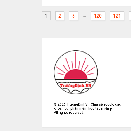
...
1
2
3
120
121
©
2026
TruongDinhVn Chia sẽ ebook, các
khóa học, phần mềm học tập miễn phí
All rights reserved.