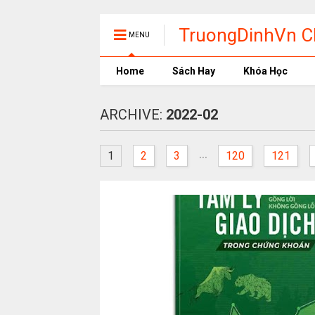
TruongDinhVn Ch
MENU
phần mềm học t
Home
Sách Hay
Khóa Học
ARCHIVE:
2022-02
...
1
2
3
120
121