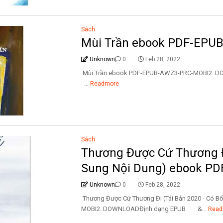
Sách
Mùi Trần ebook PDF-EPU
Unknown
0
Feb 28, 2022
Mùi Trần ebook PDF-EPUB-AWZ3-PRC-MO
...
Readmore
Sách
Thương Được Cứ Thương Đi
Sung Nội Dung) ebook P
Unknown
0
Feb 28, 2022
Thương Được Cứ Thương Đi (Tái Bản 2020 - Có 
MOBI2. DOWNLOADĐịnh dạng EPUB &...
Read