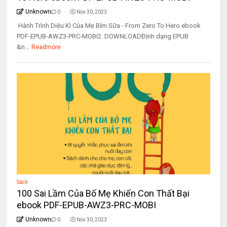
Unknown
0
Nov 30, 2023
Hành Trình Diệu Kì Của Mẹ Bỉm Sữa - From Zero To Hero ebook
PDF-EPUB-AWZ3-PRC-MOBI2. DOWNLOADĐịnh dạng EPUB
&n...
Readmore
Sách
100 Sai Lầm Của Bố Mẹ Khiến Con Thất Bại
ebook PDF-EPUB-AWZ3-PRC-MOBI
Unknown
0
Nov 30, 2023