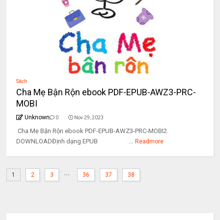
Sách
Cha Mẹ Bận Rộn ebook PDF-EPUB-AWZ3-PRC-
MOBI
Unknown
0
Nov 29, 2023
Cha Mẹ Bận Rộn ebook PDF-EPUB-AWZ3-PRC-MOBI2.
DOWNLOADĐịnh dạng EPUB ...
Readmore
...
1
2
3
36
37
38