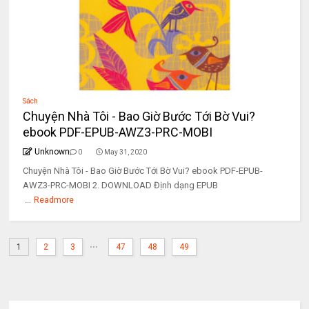
Sách
Chuyện Nhà Tôi - Bao Giờ Bước Tới Bờ Vui?
ebook PDF-EPUB-AWZ3-PRC-MOBI
Unknown
0
May 31, 2020
Chuyện Nhà Tôi - Bao Giờ Bước Tới Bờ Vui? ebook PDF-EPUB-
AWZ3-PRC-MOBI 2. DOWNLOAD Định dạng EPUB
...
Readmore
...
1
2
3
47
48
49