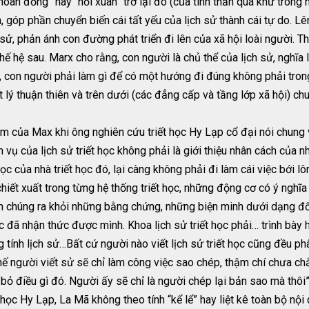
hoàn đồng” hay “hồi xuân” trở lại đó (của tinh thần quá khứ trong 
, góp phần chuyển biến cái tất yếu của lịch sử thành cái tự do. L
, phản ánh con đường phát triển đi lên của xã hội loài người. Th
ế hệ sau. Marx cho rằng, con người là chủ thể của lịch sử, nghĩa 
 con người phải làm gì để có một hướng đi đúng không phải trong
riết lý thuận thiên và trên dưới (các đẳng cấp và tầng lớp xã hội)
ủa Max khi ông nghiên cứu triết học Hy Lạp cổ đại nói chung và 
m vụ của lịch sử triết học không phải là giới thiệu nhân cách của nhà
học của nhà triết học đó, lại càng không phải đi làm cái việc bới l
chiết xuất trong từng hệ thống triết học, những động cơ có ý nghĩa
ch chúng ra khỏi những bằng chứng, những biện minh dưới dạng đối
học đã nhận thức được mình. Khoa lịch sử triết học phải… trình bày
g tính lịch sử…Bất cứ người nào viết lịch sử triết học cũng đều ph
thế người viết sử sẽ chỉ làm công việc sao chép, thậm chí chưa chắ
 bỏ điều gì đó. Người ấy sẽ chỉ là người chép lại bản sao mà thôi”
ết học Hy Lạp, La Mã không theo tính “kể lể” hay liệt kê toàn bộ n