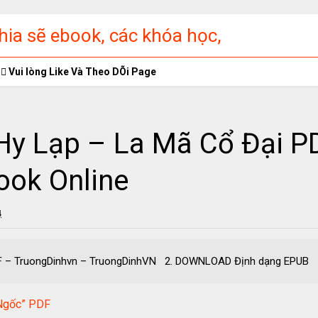
ia sẽ ebook, các khóa học,
ập miễn phí
Vui lòng Like Và Theo DÕi Page
 Hy Lạp – La Mã Cổ Đại 
ook Online
4
ại PDF – TruongDinhvn – TruongDinhVN 2. DOWNLOAD Định dạ
“Ngốc” PDF