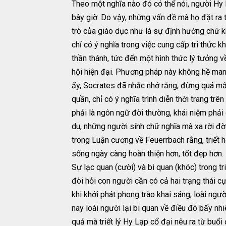
Theo một nghĩa nào đó có thể nói, người Hy 
bây giờ. Do vậy, những vấn đề mà họ đặt ra từ
trò của giáo dục như là sự định hướng chứ k
chỉ có ý nghĩa trong việc cung cấp tri thức
thần thánh, tức đến một hình thức lý tưởng 
hội hiện đại. Phương pháp này không hề mang 
ấy, Socrates đã nhắc nhở rằng, đừng quá mấ
quần, chỉ có ý nghĩa trình diễn thời trang t
phải là ngôn ngữ đời thường, khái niệm phải
du, những người sính chữ nghĩa mà xa rời đ
trong Luận cương về Feuerrbach rằng, triết h
sống ngày càng hoàn thiện hơn, tốt đẹp hơn.
Sự lạc quan (cười) và bi quan (khóc) trong t
đòi hỏi con người cần có cả hai trạng thái cực
khi khởi phát phong trào khai sáng, loài ngư
nay loài người lại bi quan về điều đó bấy nh
quả mà triết lý Hy Lạp cổ đại nêu ra từ buổi