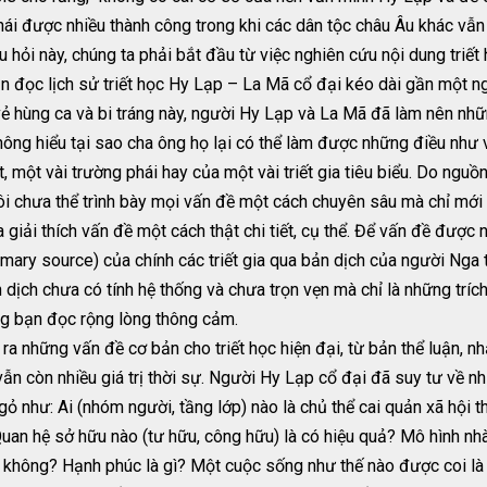
hái được nhiều thành công trong khi các dân tộc châu Âu khác vẫ
hỏi này, chúng ta phải bắt đầu từ việc nghiên cứu nội dung triết 
n đọc lịch sử triết học Hy Lạp – La Mã cổ đại kéo dài gần một ng
 vẻ hùng ca và bi tráng này, người Hy Lạp và La Mã đã làm nên nh
ông hiểu tại sao cha ông họ lại có thể làm được những điều như 
t, một vài trường phái hay của một vài triết gia tiêu biểu. Do nguồn
i chưa thể trình bày mọi vấn đề một cách chuyên sâu mà chỉ mới d
giải thích vấn đề một cách thật chi tiết, cụ thể. Để vấn đề được 
mary source) của chính các triết gia qua bản dịch của người Nga t
 dịch chưa có tính hệ thống và chưa trọn vẹn mà chỉ là những trí
ng bạn đọc rộng lòng thông cảm.
a những vấn đề cơ bản cho triết học hiện đại, từ bản thể luận, nhậ
ẫn còn nhiều giá trị thời sự. Người Hy Lạp cổ đại đã suy tư về nh
ỏ như: Ai (nhóm người, tầng lớp) nào là chủ thể cai quản xã hội t
Quan hệ sở hữu nào (tư hữu, công hữu) là có hiệu quả? Mô hình n
i không? Hạnh phúc là gì? Một cuộc sống như thế nào được coi là 