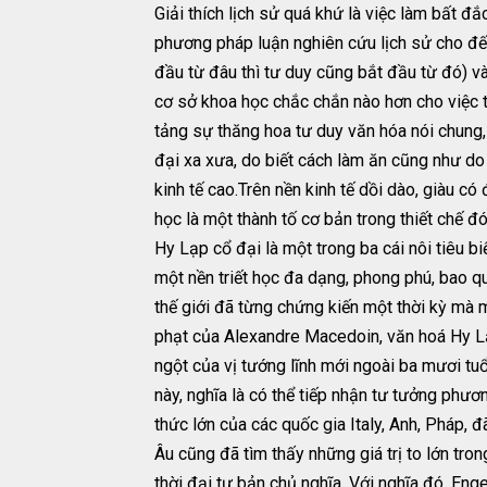
Giải thích lịch sử quá khứ là việc làm bất đ
phương pháp luận nghiên cứu lịch sử cho đến
đầu từ đâu thì tư duy cũng bắt đầu từ đó) và
cơ sở khoa học chắc chắn nào hơn cho việc t
tảng sự thăng hoa tư duy văn hóa nói chung, 
đại xa xưa, do biết cách làm ăn cũng như do
kinh tế cao.Trên nền kinh tế dồi dào, giàu có
học là một thành tố cơ bản trong thiết chế đó
Hy Lạp cổ đại là một trong ba cái nôi tiêu 
một nền triết học đa dạng, phong phú, bao quát
thế giới đã từng chứng kiến một thời kỳ mà 
phạt của Alexandre Macedoin, văn hoá Hy Lạ
ngột của vị tướng lĩnh mới ngoài ba mươi tu
này, nghĩa là có thể tiếp nhận tư tưởng phươ
thức lớn của các quốc gia Italy, Anh, Pháp, 
Âu cũng đã tìm thấy những giá trị to lớn tron
thời đại tư bản chủ nghĩa. Với nghĩa đó, Eng