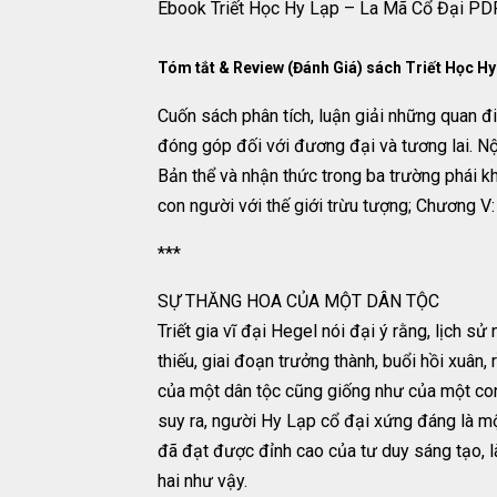
Ebook Triết Học Hy Lạp – La Mã Cổ Đại PD
Tóm tắt & Review (Đánh Giá) sách Triết Học Hy
Cuốn sách phân tích, luận giải những quan đ
đóng góp đối với đương đại và tương lai. N
Bản thể và nhận thức trong ba trường phái khởi
con người với thế giới trừu tượng; Chương V:
***
SỰ THĂNG HOA CỦA MỘT DÂN TỘC
Triết gia vĩ đại Hegel nói đại ý rằng, lịch s
thiếu, giai đoạn trưởng thành, buổi hồi xuân,
của một dân tộc cũng giống như của một con n
suy ra, người Hy Lạp cổ đại xứng đáng là một
đã đạt được đỉnh cao của tư duy sáng tạo, l
hai như vậy.