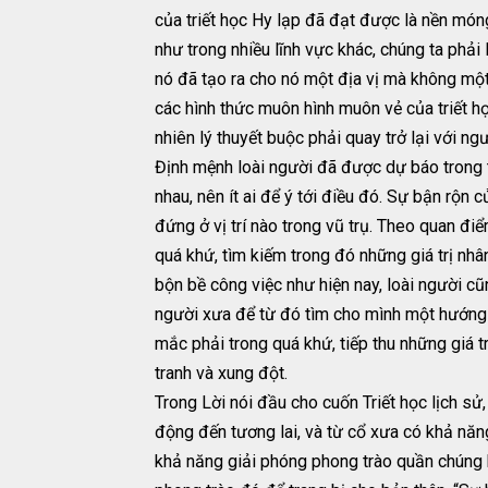
của triết học Hy lạp đã đạt được là nền móng
như trong nhiều lĩnh vực khác, chúng ta phải 
nó đã tạo ra cho nó một địa vị mà không một
các hình thức muôn hình muôn vẻ của triết h
nhiên lý thuyết buộc phải quay trở lại với n
Định mệnh loài người đã được dự báo trong tr
nhau, nên ít ai để ý tới điều đó. Sự bận rộn
đứng ở vị trí nào trong vũ trụ. Theo quan điể
quá khứ, tìm kiếm trong đó những giá trị nhâ
bộn bề công việc như hiện nay, loài người cũ
người xưa để từ đó tìm cho mình một hướng đ
mắc phải trong quá khứ, tiếp thu những giá tr
tranh và xung đột.
Trong Lời nói đầu cho cuốn Triết học lịch sử
động đến tương lai, và từ cổ xưa có khả năng
khả năng giải phóng phong trào quần chúng k