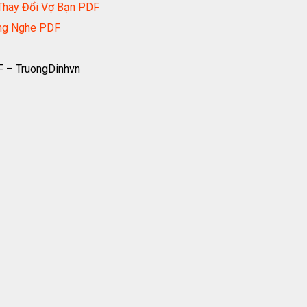
Thay Đổi Vợ Bạn PDF
ắng Nghe PDF
F – TruongDinhvn