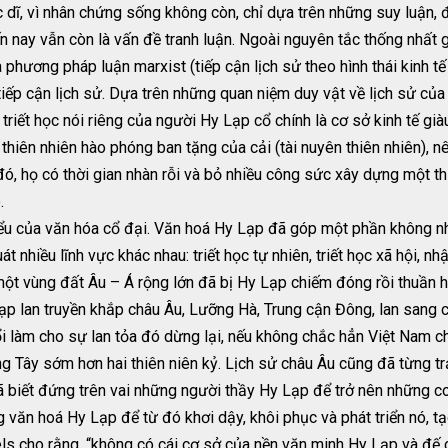
ắc dĩ, vì nhân chứng sống không còn, chỉ dựa trên những suy luận, 
 nay vẫn còn là vấn đề tranh luận. Ngoài nguyên tắc thống nhất gi
 phương pháp luận marxist (tiếp cận lịch sử theo hình thái kinh tế
iếp cận lịch sử. Dựa trên những quan niệm duy vật về lịch sử của 
triết học nói riêng của người Hy Lạp cổ chính là cơ sở kinh tế già
 thiên nhiên hào phóng ban tặng của cải (tài nuyên thiên nhiên),
 đó, họ có thời gian nhàn rỗi và bỏ nhiều công sức xây dựng một th
.
biểu của văn hóa cổ đại. Văn hoá Hy Lạp đã góp một phần không nh
 nhiều lĩnh vực khác nhau: triết học tự nhiên, triết học xã hội, nhậ
một vùng đất Âu – Á rộng lớn đã bị Hy Lạp chiếm đóng rồi thuần 
p lan truyền khắp châu Âu, Lưỡng Hà, Trung cận Đông, lan sang c
ổi làm cho sự lan tỏa đó dừng lại, nếu không chắc hẳn Việt Nam 
ng Tây sớm hơn hai thiên niên kỷ. Lịch sử châu Âu cũng đã từng t
đã biết đứng trên vai những người thầy Hy Lạp để trở nên những c
g văn hoá Hy Lạp để từ đó khơi dậy, khôi phục và phát triển nó, tạ
els cho rằng, “không có cái cơ sở của nền văn minh Hy Lạp và đế 