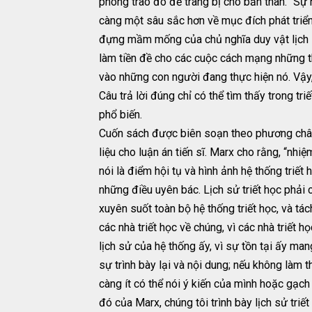
phong trào đó để trang bị cho bản thân. “Sự 
càng một sâu sắc hơn về mục đích phát triển
đựng mầm mống của chủ nghĩa duy vật lịch sử
làm tiền đề cho các cuộc cách mạng những th
vào những con người đang thực hiện nó. Vậy,
Câu trả lời đúng chỉ có thể tìm thấy trong t
phổ biến.
Cuốn sách được biên soạn theo phương châm c
liệu cho luận án tiến sĩ. Marx cho rằng, “nhiệ
nói là điểm hội tụ và hình ảnh hệ thống triết 
những điều uyên bác. Lịch sử triết học phải 
xuyên suốt toàn bộ hệ thống triết học, và tá
các nhà triết học về chúng, vì các nhà triết 
lịch sử của hệ thống ấy, vì sự tồn tại ấy man
sự trình bày lại và nội dung; nếu không làm 
càng ít có thể nói ý kiến của mình hoặc gạch
đó của Marx, chúng tôi trình bày lịch sử tri