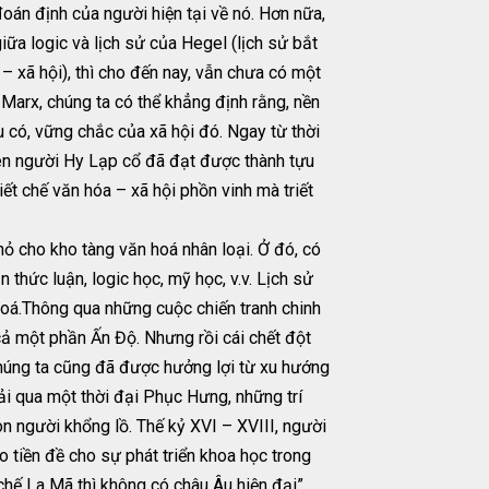
đoán định của người hiện tại về nó. Hơn nữa,
ữa logic và lịch sử của Hegel (lịch sử bắt
 – xã hội), thì cho đến nay, vẫn chưa có một
Marx, chúng ta có thể khẳng định rằng, nền
u có, vững chắc của xã hội đó. Ngay từ thời
 nên người Hy Lạp cổ đã đạt được thành tựu
iết chế văn hóa – xã hội phồn vinh mà triết
ỏ cho kho tàng văn hoá nhân loại. Ở đó, có
n thức luận, logic học, mỹ học, v.v. Lịch sử
hoá.Thông qua những cuộc chiến tranh chinh
ả một phần Ấn Độ. Nhưng rồi cái chết đột
chúng ta cũng đã được hưởng lợi từ xu hướng
rải qua một thời đại Phục Hưng, những trí
on người khổng lồ. Thế kỷ XVI – XVIII, người
o tiền đề cho sự phát triển khoa học trong
chế La Mã thì không có châu Âu hiện đại” .