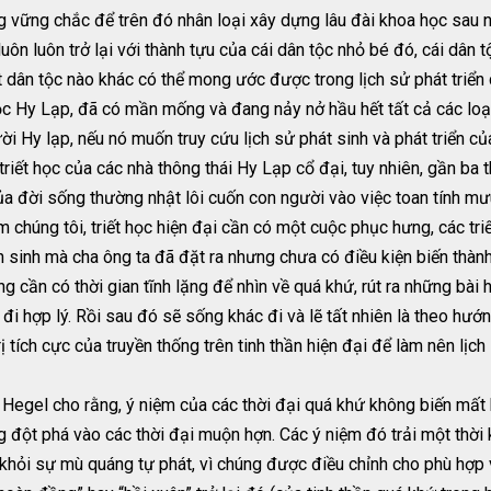
 vững chắc để trên đó nhân loại xây dựng lâu đài khoa học sau nà
luôn luôn trở lại với thành tựu của cái dân tộc nhỏ bé đó, cái dân
 dân tộc nào khác có thể mong ước được trong lịch sử phát triển c
ọc Hy Lạp, đã có mần mống và đang nảy nở hầu hết tất cả các loại
gười Hy lạp, nếu nó muốn truy cứu lịch sử phát sinh và phát triển
iết học của các nhà thông thái Hy Lạp cổ đại, tuy nhiên, gần ba 
 của đời sống thường nhật lôi cuốn con người vào việc toan tính mư
m chúng tôi, triết học hiện đại cần có một cuộc phục hưng, các tri
n sinh mà cha ông ta đã đặt ra nhưng chưa có điều kiện biến thành
ng cần có thời gian tĩnh lặng để nhìn về quá khứ, rút ra những bài
i hợp lý. Rồi sau đó sẽ sống khác đi và lẽ tất nhiên là theo hướn
ị tích cực của truyền thống trên tinh thần hiện đại để làm nên lịch
, Hegel cho rằng, ý niệm của các thời đại quá khứ không biến mất
 đột phá vào các thời đại muộn hợn. Các ý niệm đó trải một thời k
hỏi sự mù quáng tự phát, vì chúng được điều chỉnh cho phù hợp v