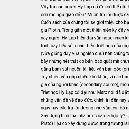
Vậy tại sao người Hy Lạp cổ đại có thể gặt 
cơn mê ngủ giáo điều? Muốn trả lời được câu 
Cuốn sách của chúng tôi sẽ giới thiệu cho bạ
gia Plotin. Trong gần một thiên niên kỷ đầy
nay người Hy Lạp hiện đại vẫn ngạc nhiên kh
trình bày tiểu sử, quan điểm triết học của mộ
(vừa giảng dạy vừa nghiên cứu) nên chúng tô
bày những nét thật cơ bản, bao quát mà chưa 
gằng bám sát nguồn tài liệu văn bản gốc (pri
Tuy nhiên vẫn gặp nhiều khó khăn, vì các bản
giá của người khác (secondary source), mo
Triết học Hy Lạp cổ đại như Marx nói đã đặt r
những vấn đề về đạo đức, chính trị đến nay v
ngày nay câu trả lời dường như vẫn còn bỏ ng
Xây dựng hình thái nhà nước nào là hợp lý? 
Plato) liệu có xây dựng được trong tương la