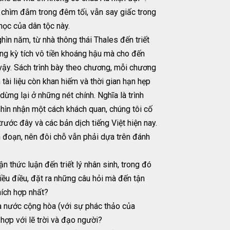
n chìm đắm trong đêm tối, vẫn say giấc trong
học của dân tộc này.
hìn năm, từ nhà thông thái Thales đến triết
ững kỳ tích vô tiền khoáng hậu mà cho đến
vậy. Sách trình bày theo chương, mỗi chương
 tài liệu còn khan hiếm và thời gian hạn hẹp
ừng lại ở những nét chính. Nghĩa là trình
nhìn nhận một cách khách quan, chúng tôi cố
rước đây và các bản dịch tiếng Việt hiện nay.
ch đoạn, nên đôi chỗ vẫn phải dựa trên đánh
n thức luận đến triết lý nhân sinh, trong đó
iều điều, đặt ra những câu hỏi mà đến tận
hích hợp nhất?
hà nước cộng hòa (với sự phác thảo của
hợp với lẽ trời và đạo người?