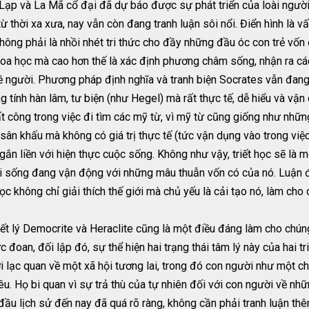
Lạp và La Mã cổ đại đã dự báo được sự phát triển của loài người t
 thời xa xưa, nay vẫn còn đang tranh luận sôi nổi. Điển hình là vấ
hông phải là nhồi nhét tri thức cho đầy những đầu óc con trẻ vốn
 khoa học mà cao hơn thế là xác định phương châm sống, nhận ra cá
về người. Phương pháp định nghĩa và tranh biện Socrates vẫn đang
tính hàn lâm, tư biện (như Hegel) mà rất thực tế, dễ hiểu và vận 
t công trong việc đi tìm các mỹ từ, vì mỹ từ cũng giống như nh
rên sân khấu mà không có giá trị thực tế (tức vận dụng vào trong 
 gắn liền với hiện thực cuộc sống. Không như vậy, triết học sẽ l
ời sống đang vận động với những mâu thuẫn vốn có của nó. Luận 
ọc không chỉ giải thích thế giới mà chủ yếu là cải tạo nó, làm ch
riết lý Democrite và Heraclite cũng là một điều đáng làm cho chún
 đoan, đối lập đó, sự thể hiện hai trạng thái tâm lý này của hai triế
ời lạc quan về một xã hội tương lai, trong đó con người như một ch
iêu. Họ bi quan vì sự trả thù của tự nhiên đối với con người về nh
 đầu lịch sử đến nay đã quá rõ ràng, không cần phải tranh luận t