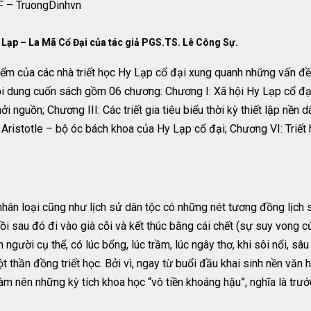
F – TruongDinhvn
 Lạp – La Mã Cổ Đại của tác giả PGS.TS. Lê Công Sự.
iểm của các nhà triết học Hy Lạp cổ đại xung quanh những vấn đề c
ội dung cuốn sách gồm 06 chương: Chương I: Xã hội Hy Lạp cổ đại
 nguồn; Chương III: Các triết gia tiêu biểu thời kỳ thiết lập nền d
 Aristotle – bộ óc bách khoa của Hy Lạp cổ đại; Chương VI: Triết 
ử nhân loại cũng như lịch sử dân tộc có những nét tương đồng lịch 
 rồi sau đó đi vào già cỗi và kết thúc bằng cái chết (sự suy vong 
gười cụ thể, có lúc bổng, lúc trầm, lúc ngây thơ, khi sôi nổi, sâ
 thần đồng triết học. Bởi vì, ngay từ buổi đầu khai sinh nền văn h
àm nên những kỳ tích khoa học “vô tiền khoáng hậu”, nghĩa là trư