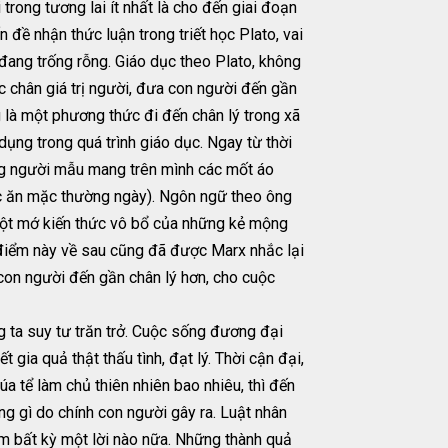
rong tương lai ít nhất là cho đến giai đoạn
n đề nhận thức luận trong triết học Plato, vai
 đang trống rỗng. Giáo dục theo Plato, không
c chân giá trị người, đưa con người đến gần
 là một phương thức đi đến chân lý trong xã
dụng trong quá trình giáo dục. Ngay từ thời
ững người mẫu mang trên mình các mốt áo
việc ăn mặc thường ngày). Ngôn ngữ theo ông
à một mớ kiến thức vô bổ của những kẻ mộng
điểm này về sau cũng đã được Marx nhắc lại
o con người đến gần chân lý hơn, cho cuộc
g ta suy tư trăn trở. Cuộc sống đương đại
t gia quả thật thấu tình, đạt lý. Thời cận đại,
úa tể làm chủ thiên nhiên bao nhiêu, thì đến
ững gì do chính con người gây ra. Luật nhân
hêm bất kỳ một lời nào nữa. Những thành quả