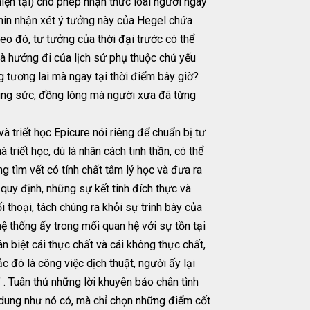
hiện tại) cho phép nhận thức loài người ngày
ênin nhận xét ý tưởng này của Hegel chứa
eo đó, tư tưởng của thời đại trước có thể
là hướng đi của lịch sử phụ thuộc chủ yếu
 tương lai mà ngay tại thời điểm bây giờ?
 chung sức, đồng lòng mà người xưa đã từng
triết học Epicure nói riêng để chuẩn bị tư
 triết học, dù là nhân cách tinh thần, có thể
ông tìm vết có tính chất tâm lý học và đưa ra
 quy định, những sự kết tinh đích thực và
 thoại, tách chúng ra khỏi sự trình bày của
 hệ thống ấy trong mối quan hệ với sự tồn tại
ân biệt cái thực chất và cái không thực chất,
c đó là công việc dịch thuật, người ấy lại
 . Tuân thủ những lời khuyên bảo chân tình
ội dung như nó có, mà chỉ chọn những điểm cốt