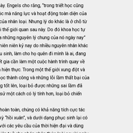
y. Engels cho rằng, “trong triết học cũng
 tộc mà năng lực và hoạt động toàn diện của
ủa nhân loại. Nhưng lý do khác là ở chỗ từ
 thế giới quan sau này. Do đó khoa học tự
 của những nguyên lý chung của nó ngày nay”
thiên niên kỷ nay do nhiều nguyên nhân khác
u sinh, làm cho họ quên đi mình là ai, đang
ết gia cần làm một cuộc hành trình quay về
 hiện thực. Trong một thế giới xung đột và
 học thành công và những lỗi lầm thất bại của
g tốt lên, loại bỏ được những sai lầm đã
 sử một cách có lý tính hơn, loại bỏ chiến
 hoàn toàn, chúng có khả năng tích cực tác
ỳ “hồi xuân”, và dưới dạng phục sinh lại có
ới các yêu cầu của thời hiện đại và dùng