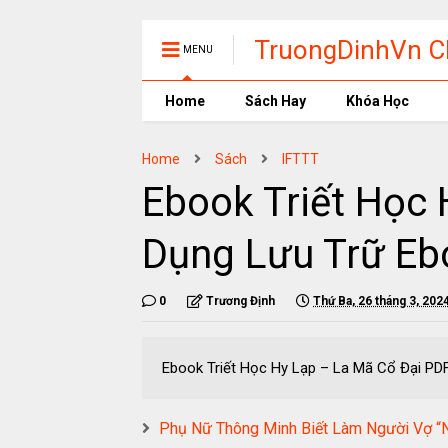
TruongDinhVn Ch
MENU
phần mềm học t
Home
Sách Hay
Khóa Học
Home
Sách
IFTTT
Ebook Triết Học
Dụng Lưu Trữ Eb
0
Trương Định
Thứ Ba, 26 tháng 3, 202
Ebook Triết Học Hy Lạp – La Mã Cổ Đ
Phụ Nữ Thông Minh Biết Làm Người Vợ 