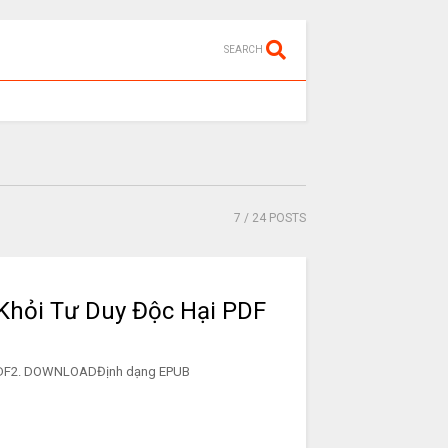
SEARCH
7
/ 24 POSTS
Khỏi Tư Duy Độc Hại PDF
c Hại PDF2. DOWNLOADĐịnh dạng EPUB