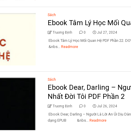
Sách
Ebook Tâm Lý Học Mối Qu
Trương Định
0
Jul 27, 2024
Ebook Tâm Lý Học Mối Quan Hệ PDF Phần
&nbs...
Readmore
Sách
Ebook Dear, Darling – Ngư
Nhất Đời Tôi PDF Phần 2
Trương Định
0
Jul 26, 2024
Ebook Dear, Darling – Người Là Lời An Ủi Dịu D
dạng EPUB &nbs...
Readmore