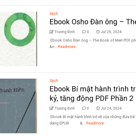
Sách
Ebook Osho Đàn ông – Th
Trương Định
0
Jul 25, 2024
Ebook Osho Đàn ông – The Book of Men 
&n...
Readmore
Sách
Ebook Bí mật hành trình t
kỷ, tăng động PDF Phần 2
Trương Định
0
Jul 24, 2024
Ebook Bí mật hành trình trở về của những đứa t
dạng EPUB &...
Readmore