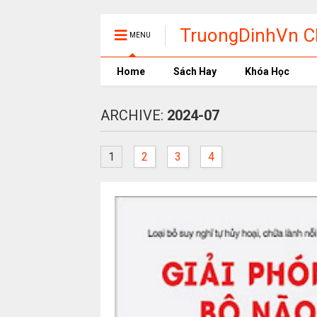
TruongDinhVn Ch
MENU
phần mềm học t
Home
Sách Hay
Khóa Học
ARCHIVE:
2024-07
1
2
3
4