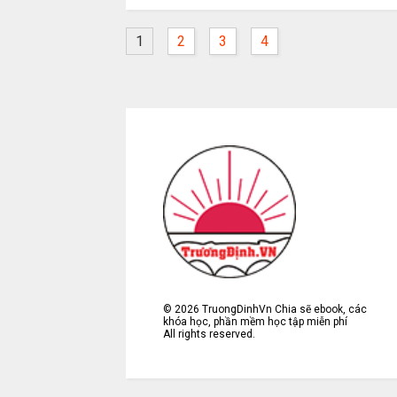
1
2
3
4
©
2026
TruongDinhVn Chia sẽ ebook, các
khóa học, phần mềm học tập miễn phí
All rights reserved.