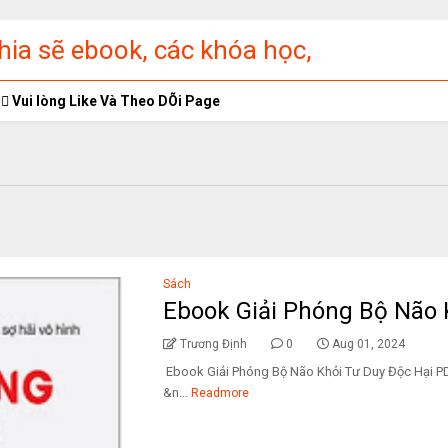
ia sẽ ebook, các khóa học,
ập miễn phí
Vui lòng Like Và Theo DÕi Page
Sách
Ebook Giải Phóng Bộ Não 
Trương Định
0
Aug 01, 2024
Ebook Giải Phóng Bộ Não Khỏi Tư Duy Độ
&n...
Readmore