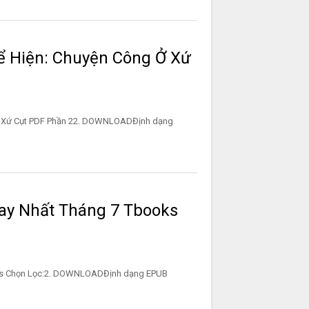
ể Hiện: Chuyện Công Ở Xứ
Ở Xứ Cụt PDF Phần 22. DOWNLOADĐịnh dạng
ay Nhất Tháng 7 Tbooks
Tbooks Chọn Lọc:2. DOWNLOADĐịnh dạng EPUB