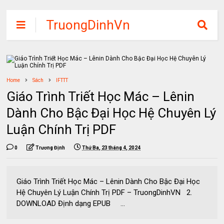
TruongDinhVn
Chia sẽ ebook,
các khóa học,
phần mềm học
Home
Sách
tập miễn phí
IFTTT
Giáo Trình Triết Học Mác – Lênin
Dành Cho Bậc Đại Học Hệ Chuyên Lý
Luận Chính Trị PDF
0
Trương Định
Thứ Ba, 23 tháng 4, 2024
Giáo Trình Triết Học Mác – Lênin Dành Cho Bậc Đại Học
Hệ Chuyên Lý Luận Chính Trị PDF – TruongDinhVN 2.
DOWNLOAD Định dạng EPUB ...