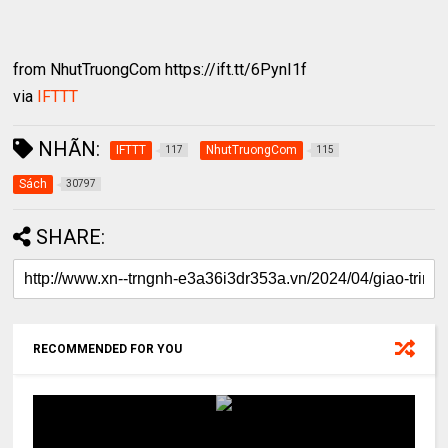
from NhutTruongCom https://ift.tt/6PynI1f
via
IFTTT
NHÃN:
IFTTT
NhutTruongCom
117
115
Sách
30797
SHARE:
RECOMMENDED FOR YOU