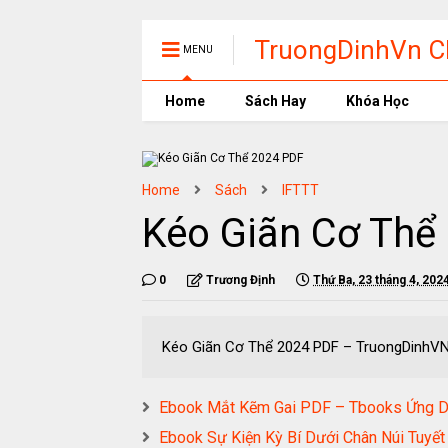
TruongDinhVn Ch
MENU
phần mềm học t
Home
Sách Hay
Khóa Học
Home
Sách
IFTTT
Kéo Giãn Cơ Thể
0
Trương Định
Thứ Ba, 23 tháng 4, 202
Kéo Giãn Cơ Thể 2024 PDF – Truo
Ebook Mắt Kẽm Gai PDF – Tbooks Ứng D
Ebook Sự Kiện Kỳ Bí Dưới Chân Núi Tuyế