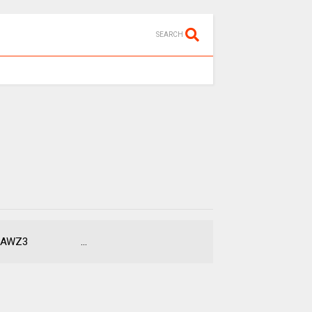
SEARCH
 dạng AWZ3 ...