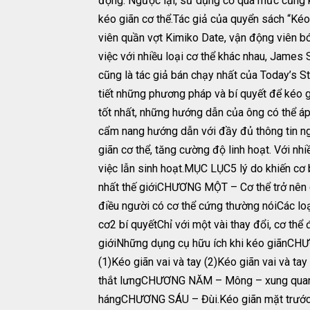
động. Ngược lại, sử dụng cơ quá mức cũng kh
kéo giãn cơ thể.Tác giả của quyển sách “Kéo
viên quần vợt Kimiko Date, vận động viên b
việc với nhiều loại cơ thể khác nhau, James
cũng là tác giả bán chạy nhất của Today’s S
tiết những phương pháp và bí quyết để kéo g
tốt nhất, những hướng dẫn của ông có thể áp
cẩm nang hướng dẫn với đầy đủ thông tin ng
giãn cơ thể, tăng cường độ linh hoạt. Với nhi
việc lẫn sinh hoạt.MỤC LỤC5 lý do khiến cơ
nhất thế giớiCHƯƠNG MỘT – Cơ thể trở nên 
điều người có cơ thể cứng thường nóiCác loạ
cơ2 bí quyếtChỉ với một vài thay đổi, cơ th
giớiNhững dụng cụ hữu ích khi kéo giãnCHƯƠ
(1)Kéo giãn vai và tay (2)Kéo giãn vai và
thắt lưngCHƯƠNG NĂM – Mông – xung quanh
hángCHƯƠNG SÁU – Đùi.Kéo giãn mặt trước đù