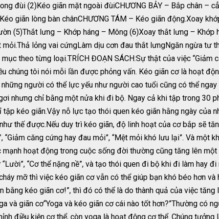
 trong đùi (2)Kéo giãn mặt ngoài đùiCHƯƠNG BẢY – Bắp chân – cẳ
nKéo giãn lòng bàn chânCHƯƠNG TÁM – Kéo giãn động.Xoay khớp v
Sườn (5)Thắt lưng – Khớp háng – Mông (6)Xoay thắt lưng – Khớp 
mỏi.Thả lỏng vai cứngLàm dịu cơn đau thắt lưngNgăn ngừa tư t
mục theo từng loại.TRÍCH ĐOẠN SÁCH:Sự thật của việc “Giảm câ
iều chúng tôi nói mỗi lần được phỏng vấn. Kéo giãn cơ là hoạt đ
những người có thể lực yếu như người cao tuổi cũng có thể ngay 
 ngơi nhưng chỉ bằng một nửa khi đi bộ. Ngay cả khi tập trong 30 p
ỉ tập kéo giãn.Vậy nỗ lực tạo thói quen kéo giãn hằng ngày của 
như thế được.Nếu duy trì kéo giãn, độ linh hoạt của cơ bắp sẽ tăn
 “Giảm căng cứng hay đau mỏi”, “Mệt mỏi khó lưu lại”. Và một kh
 mạnh hoạt động trong cuộc sống đời thường cũng tăng lên một cá
 “Lười”, “Cơ thể nặng nề”, và tạo thói quen đi bộ khi đi làm hay 
 cháy mỡ thì việc kéo giãn cơ vẫn có thể giúp bạn khó béo hơn và
 bằng kéo giãn cơ!”, thì đó có thể là do thành quả của việc tăn
oga và giãn cơ“Yoga và kéo giãn cơ cái nào tốt hơn?”Thường có n
hỉnh điều kiện cơ thể, còn yoga là hoạt động cơ thể. Chúng tưởng 