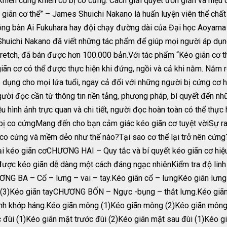
iến cũng khiến cơ bị co cứng. Cách giải quyết đơn giản và hiệu 
 giãn cơ thể” – James Shuichi Nakano là huấn luyện viên thể chất
óng bàn Ai Fukuhara hay đội chạy đường dài của Đại học Aoyama
 Shuichi Nakano đã viết những tác phẩm để giúp mọi người áp dụn
tretch, đã bán được hơn 100.000 bản.Với tác phẩm “Kéo giãn cơ t
iãn cơ có thể được thực hiện khi đứng, ngồi và cả khi nằm. Nắm rõ
 dụng cho mọi lứa tuổi, ngay cả đối với những người bị cứng cơ ha
ười đọc cần từ thông tin nền tảng, phương pháp, bí quyết đến nh
ều hình ảnh trực quan và chi tiết, người đọc hoàn toàn có thể thực
 bị co cứngMang đến cho bạn cảm giác kéo giãn cơ tuyệt vờiSự ra
co cứng và mềm dẻo như thế nào?Tại sao cơ thể lại trở nên cứng
i kéo giãn cơCHƯƠNG HAI – Quy tắc và bí quyết kéo giãn cơ hiệu 
ể được kéo giãn dễ dàng một cách đáng ngạc nhiênKiểm tra độ linh
NG BA – Cổ – lưng – vai – tay.Kéo giãn cổ – lưngKéo giãn lưng (
 tay (3)Kéo giãn tayCHƯƠNG BỐN – Ngực -bụng – thắt lưng.Kéo g
 khớp háng.Kéo giãn mông (1)Kéo giãn mông (2)Kéo giãn mông 
i (1)Kéo giãn mặt trước đùi (2)Kéo giãn mặt sau đùi (1)Kéo gi