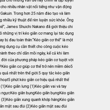
quả cho những vấn đề này chính là tập luyện
 cho nhiều nhân vật nổi tiếng như vận động
 Gakuin. Trong hơn 25 năm đào tạo và làm
g nhiều kỹ thuật để rèn luyện sức khỏe. Ông
hể”, James Shuichi Nakano đã giới thiệu chi
 những vị trí kéo giãn cơ mang lại tác dụng
y bị đau toàn thân.“Kéo giãn cơ thể” là một
ững dụng cụ cần thiết cho công cuộc kéo
 hành theo chỉ dẫn mỗi ngày, kể cả khi làm
 đời của phương pháp kéo giãn cơ tuyệt vời
?Kéo giãn cơ giúp cơ thể trở nên mềm dẻo5
quả nhất trên thế giới.5 quy tắc kéo giãn
 hoạt5 phút kéo giãn cơ hiệu quả nhất thế
1)Kéo giãn lưng (1)Kéo giãn vai và tay
iãn ngựcKéo giãn bụngKéo giãn bụngKéo giãn
(3)Kéo giãn xung quanh khớp hángKéo giãn
ãn mặt sau đùi (2)Kéo giãn mặt sau đùi