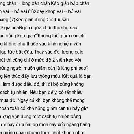
ng chân – lòng bàn chân.Kéo giãn bắp chân
ai – bả vai (1)Xoay khớp vai – bả vai
háng (7)Kéo giãn động Cơ đùi sau
hế già nuaNgăn ngừa chấn thương sau
n bằng kéo giãn”“Không thể giảm cân chỉ
ộng không phụ thuộc vào kinh nghiệm vận
lập tức bắt đầu. Thay vào đó, lượng calo
hút thì cũng chỉ ở mức độ 2 viên kẹo với
những người muốn giảm cân là lãng phí sao?
g lên thúc đẩy lưu thông máu. Kết quả là bạn
i làm được điều đó, thì đi bộ cũng không
ch tự nhiên. Nếu bạn để ý, có rất nhiều
đi mua đồ. Ngay cả khi bạn không thể mong
 hoàn toàn có khả năng giảm cân từ bây giờ.
g lượng vận động một cách tự nhiên bằng
gười hay đưa hai bộ môn này xếp ngang hàng
là giống nhau nhưng thực chất không phải.