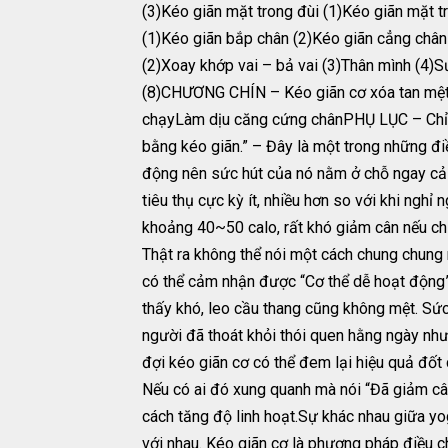
(3)Kéo giãn mặt trong đùi (1)Kéo giãn mặt
(1)Kéo giãn bắp chân (2)Kéo giãn cẳng châ
(2)Xoay khớp vai – bả vai (3)Thân mình (4)
(8)CHƯƠNG CHÍN – Kéo giãn cơ xóa tan mệt 
chạyLàm dịu căng cứng chânPHỤ LỤC – Chỉ 
bằng kéo giãn.” – Đây là một trong những đ
động nên sức hút của nó nằm ở chỗ ngay cả 
tiêu thụ cực kỳ ít, nhiều hơn so với khi nghỉ
khoảng 40~50 calo, rất khó giảm cân nếu ch
Thật ra không thể nói một cách chung chung 
có thể cảm nhận được “Cơ thể dễ hoạt động”,
thấy khó, leo cầu thang cũng không mệt. Sức
người đã thoát khỏi thói quen hằng ngày như
đợi kéo giãn cơ có thể đem lại hiệu quả đốt
Nếu có ai đó xung quanh mà nói “Đã giảm cân
cách tăng độ linh hoạt.Sự khác nhau giữa y
với nhau. Kéo giãn cơ là phương pháp điều c