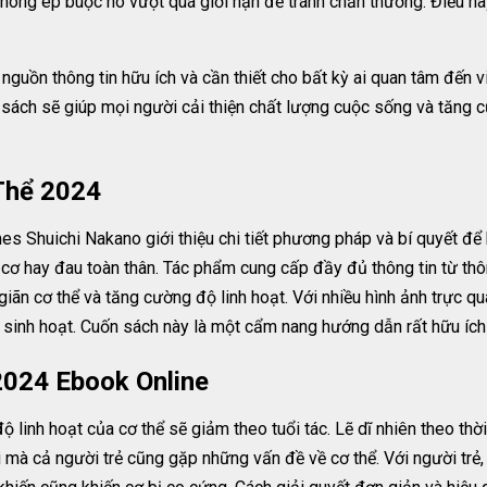
không ép buộc nó vượt quá giới hạn để tránh chấn thương. Điều n
nguồn thông tin hữu ích và cần thiết cho bất kỳ ai quan tâm đến 
 sách sẽ giúp mọi người cải thiện chất lượng cuộc sống và tăng 
Thể 2024
es Shuichi Nakano giới thiệu chi tiết phương pháp và bí quyết để 
 cơ hay đau toàn thân. Tác phẩm cung cấp đầy đủ thông tin từ thô
ãn cơ thể và tăng cường độ linh hoạt. Với nhiều hình ảnh trực qua
ẫn sinh hoạt. Cuốn sách này là một cẩm nang hướng dẫn rất hữu íc
2024 Ebook Online
ộ linh hoạt của cơ thể sẽ giảm theo tuổi tác. Lẽ dĩ nhiên theo thờ
 mà cả người trẻ cũng gặp những vấn đề về cơ thể. Với người trẻ,