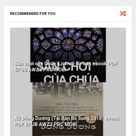
RECOMMENDED FOR YOU
Sân chơi của Chúa: Lịch sử Ba Lan ebook PDF
EPUB AWZ3 PRC MOBI
Xứ Đông Dương (Tái Bản Bổ Sung 2018) ebook
PDF EPUB AWZ3 PRC MOBI