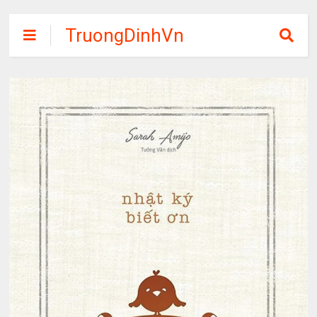
TruongDinhVn
Chia sẽ ebook,
các khóa học,
phần mềm học
tập miễn phí