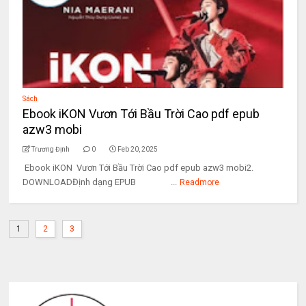
Sách
Ebook iKON Vươn Tới Bầu Trời Cao pdf epub
azw3 mobi
Trương Định
0
Feb 20, 2025
Ebook iKON Vươn Tới Bầu Trời Cao pdf epub azw3 mobi2.
DOWNLOADĐịnh dạng EPUB ...
Readmore
1
2
3