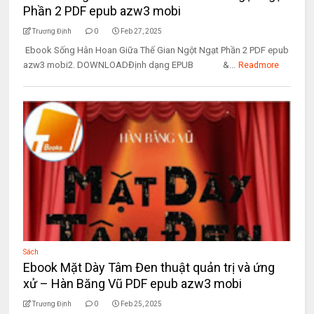
Phần 2 PDF epub azw3 mobi
Trương Định
0
Feb 27, 2025
Ebook Sống Hân Hoan Giữa Thế Gian Ngột Ngạt Phần 2 PDF epub
azw3 mobi2. DOWNLOADĐịnh dạng EPUB &...
Readmore
Sách
Ebook Mặt Dày Tâm Đen thuật quản trị và ứng
xử – Hàn Băng Vũ PDF epub azw3 mobi
Trương Định
0
Feb 25, 2025