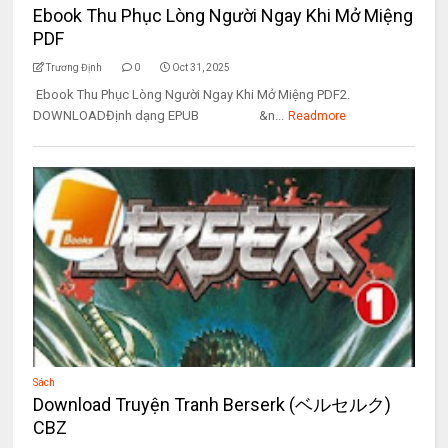
Ebook Thu Phục Lòng Người Ngay Khi Mở Miệng
PDF
Trương Định
0
Oct 31, 2025
Ebook Thu Phục Lòng Người Ngay Khi Mở Miệng PDF2.
DOWNLOADĐịnh dạng EPUB &n...
Readmore
Sách
Download Truyện Tranh Berserk (ベルセルク)
CBZ