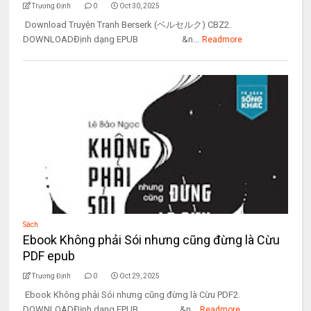
Trương Định
0
Oct 30, 2025
Download Truyện Tranh Berserk (ベルセルク) CBZ2.
DOWNLOADĐịnh dạng EPUB &n...
Readmore
Sách
Ebook Không phải Sói nhưng cũng đừng là Cừu
PDF epub
Trương Định
0
Oct 29, 2025
Ebook Không phải Sói nhưng cũng đừng là Cừu PDF2.
DOWNLOADĐịnh dạng EPUB &n...
Readmore