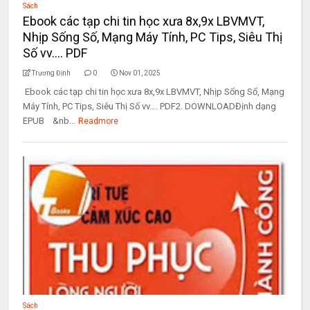
Sách
Ebook các tạp chi tin học xưa 8x,9x LBVMVT,
Nhịp Sống Số, Mạng Máy Tính, PC Tips, Siêu Thị
Số vv…. PDF
Trương Định
0
Nov 01, 2025
Ebook các tạp chi tin học xưa 8x,9x LBVMVT, Nhịp Sống Số, Mạng
Máy Tính, PC Tips, Siêu Thị Số vv…. PDF2. DOWNLOADĐịnh dạng
EPUB &nb...
Readmore
Sách