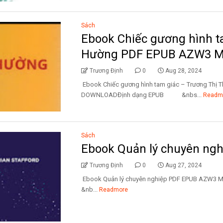
Sách
Ebook Chiếc gương hình t
Hường PDF EPUB AZW3 M
Trương Định
0
Aug 28, 2024
Ebook Chiếc gương hình tam giác – Trương Thị
DOWNLOADĐịnh dạng EPUB &nbs...
Readm
Sách
Ebook Quản lý chuyên ng
Trương Định
0
Aug 27, 2024
Ebook Quản lý chuyên nghiệp PDF EPUB 
&nb...
Readmore