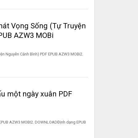
hát Vọng Sống (Tự Truyện
EPUB AZW3 MOBi
yện Nguyễn Cảnh Bình) PDF EPUB AZW3 MOBi2.
iấu một ngày xuân PDF
PDF EPUB AZW3 MOBI2. DOWNLOADĐịnh dạng EPUB