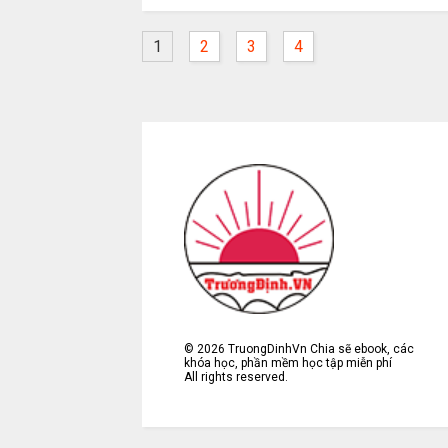
1
2
3
4
©
2026
TruongDinhVn Chia sẽ ebook, các
khóa học, phần mềm học tập miễn phí
All rights reserved.