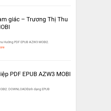
am giác – Trương Thị Thu
OBI
 Thu Hường PDF EPUB AZW3 MOBI2.
ore
hiệp PDF EPUB AZW3 MOBI
AZW3 MOBI2. DOWNLOADĐịnh dạng EPUB