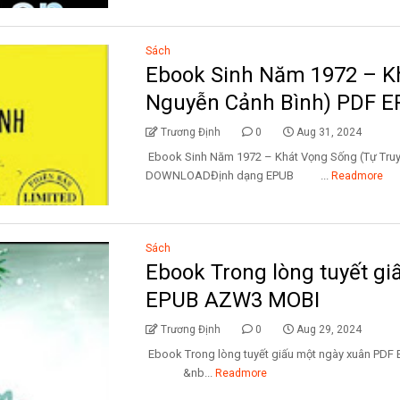
Sách
Ebook Sinh Năm 1972 – K
Nguyễn Cảnh Bình) PDF 
Trương Định
0
Aug 31, 2024
Ebook Sinh Năm 1972 – Khát Vọng Sống (Tự Tru
DOWNLOADĐịnh dạng EPUB ...
Readmore
Sách
Ebook Trong lòng tuyết g
EPUB AZW3 MOBI
Trương Định
0
Aug 29, 2024
Ebook Trong lòng tuyết giấu một ngày xuân 
&nb...
Readmore