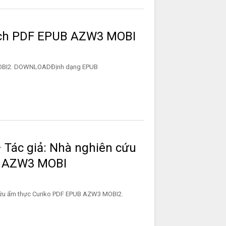
ch PDF EPUB AZW3 MOBI
W3 MOBI2. DOWNLOADĐịnh dạng EPUB
 Tác giả: Nhà nghiên cứu
B AZW3 MOBI
cứu ẩm thực Curiko PDF EPUB AZW3 MOBI2.