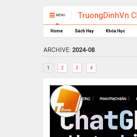
TruongDinhVn Ch
MENU
phần mềm học t
Home
Sách Hay
Khóa Học
ARCHIVE:
2024-08
1
2
3
4