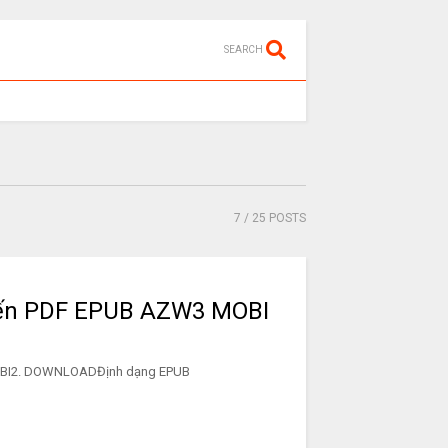
SEARCH
7
/ 25 POSTS
iến PDF EPUB AZW3 MOBI
ZW3 MOBI2. DOWNLOADĐịnh dạng EPUB