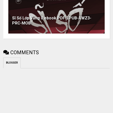
Sĩ Số Lớp Vắng 0 ebook PDF-EPUB-AWZ3-
PRC-MOBI
COMMENTS
BLOGGER