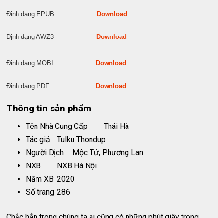
Định dạng EPUB
Download
Định dạng AWZ3
Download
Định dạng MOBI
Download
Định dạng PDF
Download
Thông tin sản phẩm
Tên Nhà Cung Cấp
Thái Hà
Tác giả
Tulku Thondup
Người Dịch
Mộc Tử, Phương Lan
NXB
NXB Hà Nội
Năm XB
2020
Số trang
286
Chắc hẳn trong chúng ta ai cũng có những phút giây trong