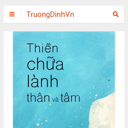
TruongDinhVn
Chia sẽ ebook,
các khóa học,
phần mềm học
tập miễn phí