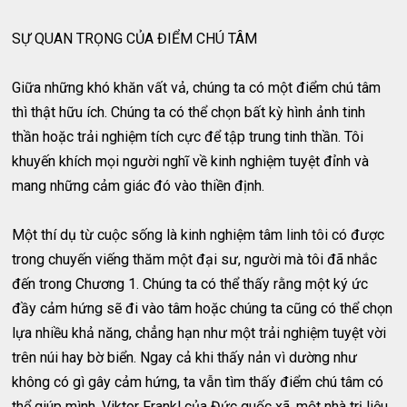
SỰ QUAN TRỌNG CỦA ĐIỂM CHÚ TÂM
Giữa những khó khăn vất vả, chúng ta có một điểm chú tâm
thì thật hữu ích. Chúng ta có thể chọn bất kỳ hình ảnh tinh
thần hoặc trải nghiệm tích cực để tập trung tinh thần. Tôi
khuyến khích mọi người nghĩ về kinh nghiệm tuyệt đỉnh và
mang những cảm giác đó vào thiền định.
Một thí dụ từ cuộc sống là kinh nghiệm tâm linh tôi có được
trong chuyến viếng thăm một đại sư, người mà tôi đã nhắc
đến trong Chương 1. Chúng ta có thể thấy rằng một ký ức
đầy cảm hứng sẽ đi vào tâm hoặc chúng ta cũng có thể chọn
lựa nhiều khả năng, chẳng hạn như một trải nghiệm tuyệt vời
trên núi hay bờ biển. Ngay cả khi thấy nản vì dường như
không có gì gây cảm hứng, ta vẫn tìm thấy điểm chú tâm có
thể giúp mình. Viktor Frankl của Đức quốc xã, một nhà trị liệu