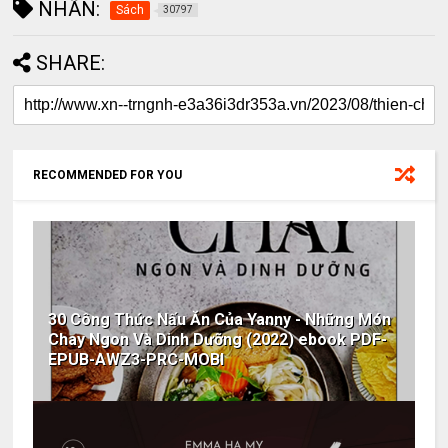
NHÃN:
Sách
30797
SHARE:
RECOMMENDED FOR YOU
30 Công Thức Nấu Ăn Của Yanny - Những Món
Chay Ngon Và Dinh Dưỡng (2022) ebook PDF-
EPUB-AWZ3-PRC-MOBI