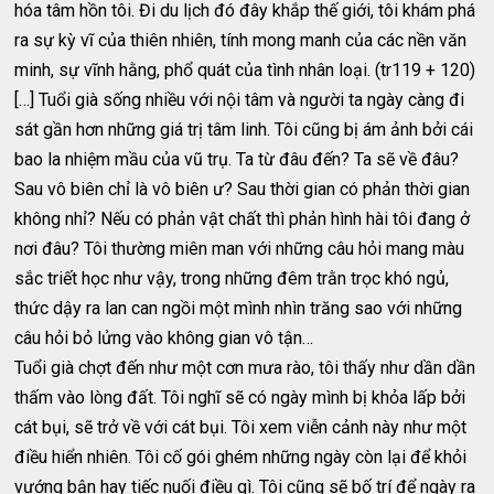
hóa tâm hồn tôi. Đi du lịch đó đây khắp thế giới, tôi khám phá
ra sự kỳ vĩ của thiên nhiên, tính mong manh của các nền văn
minh, sự vĩnh hằng, phổ quát của tình nhân loại. (tr119 + 120)
[…] Tuổi già sống nhiều với nội tâm và người ta ngày càng đi
sát gần hơn những giá trị tâm linh. Tôi cũng bị ám ảnh bởi cái
bao la nhiệm mầu của vũ trụ. Ta từ đâu đến? Ta sẽ về đâu?
Sau vô biên chỉ là vô biên ư? Sau thời gian có phản thời gian
không nhỉ? Nếu có phản vật chất thì phản hình hài tôi đang ở
nơi đâu? Tôi thường miên man với những câu hỏi mang màu
sắc triết học như vậy, trong những đêm trằn trọc khó ngủ,
thức dậy ra lan can ngồi một mình nhìn trăng sao với những
câu hỏi bỏ lửng vào không gian vô tận…
Tuổi già chợt đến như một cơn mưa rào, tôi thấy như dần dần
thấm vào lòng đất. Tôi nghĩ sẽ có ngày mình bị khỏa lấp bởi
cát bụi, sẽ trở về với cát bụi. Tôi xem viễn cảnh này như một
điều hiển nhiên. Tôi cố gói ghém những ngày còn lại để khỏi
vướng bận hay tiếc nuối điều gì. Tôi cũng sẽ bố trí để ngày ra