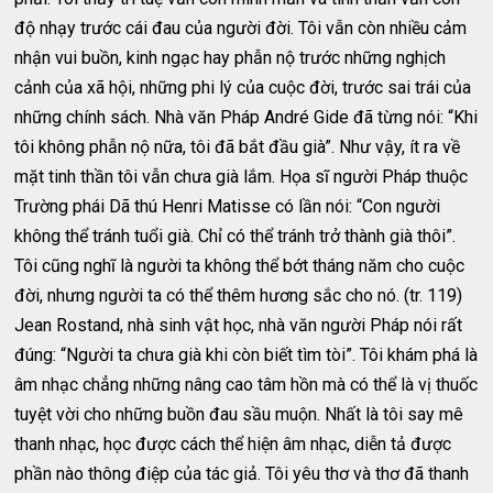
độ nhạy trước cái đau của người đời. Tôi vẫn còn nhiều cảm
nhận vui buồn, kinh ngạc hay phẫn nộ trước những nghịch
cảnh của xã hội, những phi lý của cuộc đời, trước sai trái của
những chính sách. Nhà văn Pháp André Gide đã từng nói: “Khi
tôi không phẫn nộ nữa, tôi đã bắt đầu già”. Như vậy, ít ra về
mặt tinh thần tôi vẫn chưa già lắm. Họa sĩ người Pháp thuộc
Trường phái Dã thú Henri Matisse có lần nói: “Con người
không thể tránh tuổi già. Chỉ có thể tránh trở thành già thôi”.
Tôi cũng nghĩ là người ta không thể bớt tháng năm cho cuộc
đời, nhưng người ta có thể thêm hương sắc cho nó. (tr. 119)
Jean Rostand, nhà sinh vật học, nhà văn người Pháp nói rất
đúng: “Người ta chưa già khi còn biết tìm tòi”. Tôi khám phá là
âm nhạc chẳng những nâng cao tâm hồn mà có thể là vị thuốc
tuyệt vời cho những buồn đau sầu muộn. Nhất là tôi say mê
thanh nhạc, học được cách thể hiện âm nhạc, diễn tả được
phần nào thông điệp của tác giả. Tôi yêu thơ và thơ đã thanh