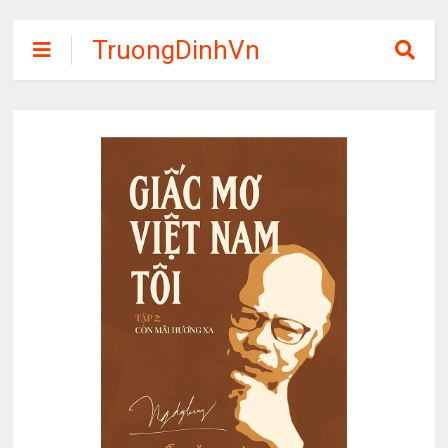
TruongDinhVn
Chia sẽ ebook,
các khóa học,
phần mềm học
tập miễn phí