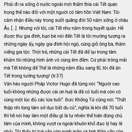
Phải đi ra sống ở nước ngoài mới thấm thía cái Tết quan
trọng thế nào đối với một người có tâm hồn Việt Nam. Tôi
cảm nhận điều này trong suốt quãng đời 50 năm sống ở châu
Âu. […] Nhưng với tôi, cái Tết như nằm trong huyết quản. Hễ
được thư gia đình, bạn bè nói đến Tết là tôi mường tượng ra
những ngày ấy, ngày gia đình hội ngộ, cúng giỗ ông bà, thăm
viếng gia tộc. Thời trẻ, những cái Tết đã để lại trong tâm
khảm tôi những hình ảnh vô cùng êm đềm. Cứ phải trông mãi
mà Tết không đế Thế là những năm đầu sang Bỉ, tôi đã ăn
Tết trong tưởng tượng! (tr.37)
Văn hào người Pháp Victor Hugo đã từng nói: “Người cao
tuổi không những được cái ơn huệ là đã có tuổi mà còn có
cùng một lúc đủ các lứa tuổi”. Đức Khổng Tử cũng nói: “Thất
thập nhi tùng tâm sở dục bất du củ”, nghĩa là khi đã 70 tuổi
thì hễ nói hay làm một điều gì là tự nhiên thể hiện đúng chủ
tâm của mình, không vượt ra ngoài khuôn khổ đạo lý hay lẽ
phải. Tôi thấy trí tuệ vẫn còn minh mẫn và tinh thần vẫn còn