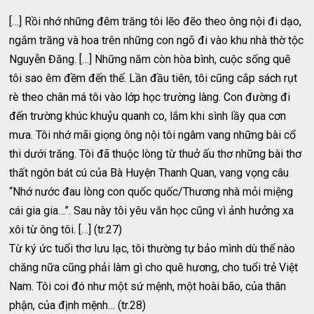
[…] Rồi nhớ những đêm trăng tôi lẽo đẽo theo ông nội đi dạo,
ngắm trăng và hoa trên những con ngõ đi vào khu nhà thờ tộc
Nguyễn Đăng. […] Những năm còn hòa bình, cuộc sống quê
tôi sao êm đềm đến thế. Lần đầu tiên, tôi cũng cắp sách rụt
rè theo chân má tôi vào lớp học trường làng. Con đường đi
đến trường khúc khuỷu quanh co, lắm khi sình lầy qua cơn
mưa. Tôi nhớ mãi giọng ông nội tôi ngâm vang những bài cổ
thi dưới trăng. Tôi đã thuộc lòng từ thuở ấu thơ những bài thơ
thất ngôn bát cú của Bà Huyện Thanh Quan, vang vọng câu
“Nhớ nước đau lòng con quốc quốc/Thương nhà mỏi miệng
cái gia gia…”. Sau này tôi yêu văn học cũng vì ảnh hưởng xa
xôi từ ông tôi. […] (tr.27)
Từ ký ức tuổi thơ lưu lạc, tôi thường tự bảo mình dù thế nào
chăng nữa cũng phải làm gì cho quê hương, cho tuổi trẻ Việt
Nam. Tôi coi đó như một sứ mệnh, một hoài bão, của thân
phận, của định mệnh… (tr.28)