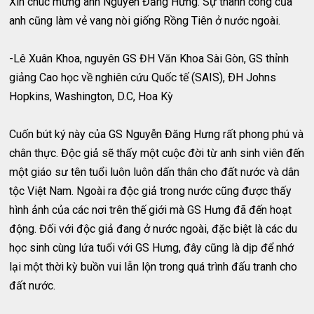
Xin chúc mừng anh Nguyễn Đăng Hưng. Sự thành công của
anh cũng làm vẻ vang nòi giống Rồng Tiên ở nước ngoài.
-Lê Xuân Khoa, nguyên GS ĐH Văn Khoa Sài Gòn, GS thỉnh
giảng Cao học về nghiên cứu Quốc tế (SAIS), ÐH Johns
Hopkins, Washington, D.C, Hoa Kỳ
Cuốn bút ký này của GS Nguyễn Đăng Hưng rất phong phú và
chân thực. Độc giả sẽ thấy một cuộc đời từ anh sinh viên đến
một giáo sư tên tuổi luôn luôn dấn thân cho đất nước và dân
tộc Việt Nam. Ngoài ra độc giả trong nước cũng được thấy
hình ảnh của các nơi trên thế giới mà GS Hưng đã đến hoạt
động. Đối với độc giả đang ở nước ngoài, đặc biệt là các du
học sinh cùng lứa tuổi với GS Hưng, đây cũng là dịp để nhớ
lại một thời kỳ buồn vui lẫn lộn trong quá trình đấu tranh cho
đất nước.